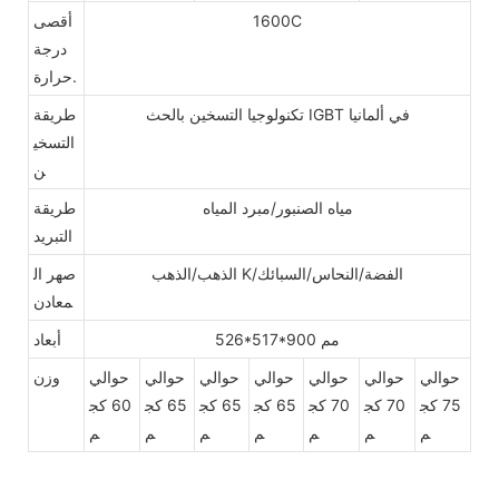
1600C
أقصى
درجة
حرارة.
تكنولوجيا التسخين بالحث IGBT في ألمانيا
طريقة
التسخي
ن
مياه الصنبور/مبرد المياه
طريقة
التبريد
الذهب/الذهب K/الفضة/النحاس/السبائك
صهر ال
معادن
526*517*900 مم
أبعاد
حوالي
حوالي
حوالي
حوالي
حوالي
حوالي
حوالي
وزن
75 كج
70 كج
70 كج
65 كج
65 كج
65 كج
60 كج
م
م
م
م
م
م
م