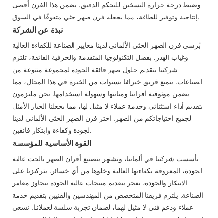
وضبط درجة حرارة التسخين للتحكم الدقيق. يضمن هذا الفرن أقصى
إنتاجية وتوفير للطاقة، مما يجعله فرن صهر حثي متفوقًا في السوق.
نبذة عن الشركة
يُرسي فرن الصهر الحثي الألماني لدينا معايير الصناعة للكفاءة العالية
وغياب الهدر. بفضل التكنولوجيا المتقدمة والحرفية الفائقة، تلتزم
شركتنا بتقديم حلول صهر فائقة الجودة لمجموعة متنوعة من
الصناعات. يتمتع فريق خبرائنا بسنوات من الخبرة في هذا المجال، مما
يضمن موثوقية أفراننا ومتانتها وسهولة استخدامها. نحن ملتزمون
بتقديم أداء استثنائي وخدمة عملاء لا مثيل لها، مما يجعلنا الخيار الأمثل
لجميع احتياجاتكم من الصهر. اختر فرن الصهر الحثي الألماني لدينا
لجودة وكفاءة وابتكار فائقين.
القوة الأساسية للمؤسسة
تأسست شركتنا في ألمانيا، وتشتهر بتصنيع أفران الصهر بالحث عالية
الجودة، المعروفة بكفاءتها العالية وخلوها من أي خسائر. بتركيزنا على
الابتكار والجودة، نفخر بتقديم منتجات عالية الجودة تتجاوز معايير
الصناعة. يلتزم فريقنا المتخصص من المهندسين والفنيين بتقديم خدمة
عملاء ودعم فني لا مثيل لهما، لضمان تجربة سلسة لعملائنا. نسعى