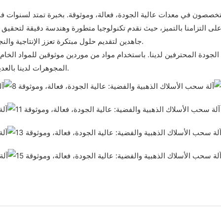
صون في معدات عالية الجودة، فعالة، وموثوقة. بخبرة تمتد لسنوات في هذا
على التزامنا بالتميز، حيث نقدم تكنولوجيا متطورة وهندسة دقيقة لتحقيق 
جاهدين لتقديم حلول مبتكرة تعزز الإنتاجية والنجاح لعملائنا. ثق بخبرتنا في جميع احتياجات سحب الأسلاك الخاصة بك.
ودة المحترفين لدينا. باستخدام مواد من موردين موثوقين للمواد الخام،
المجوهرات لدينا بالعديد من المزايا التي طورناها حديثًا وبشكل مستقل، مما يوفر فوائد جمة.