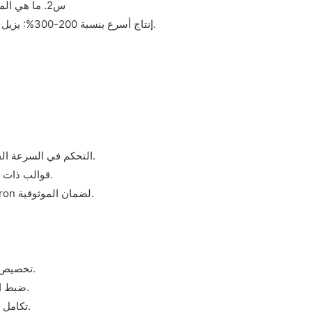
س2. ما هي المزايا التي توفرها هذه الماكينة مقارنةً بطرق سحب الأسلاك التقليدية؟
A2: إنتاج أسرع بنسبة 200-300%: يزيل الحاجة إلى إعادة الخيوط (على عكس الآلات ذات الرأس الواحد).
A3: التحكم في السرعة القابلة للتعديل: يعمل على تحسين الرسم لأقطار الأسلاك المختلفة.
قوالب ذات صلابة عالية (62 درجة): تقلل من التآكل وتضمن شكل السلك المتسق.
مكونات ممتازة: تستخدم أجزاء Mitsubishi وSiemens وSMC وOmron لضمان الموثوقية.
A4: تخصيص القالب: ضبط نطاق قطر السلك (على سبيل المثال، 0.1–8 مم).
ضبط الجهد: خيارات 220 فولت/380 فولت/440 فولت للاستخدام العالمي.
تكامل العلامة التجارية: طباعة الشعار/الملصق (الحد الأدنى للطلب: 1 وحدة).