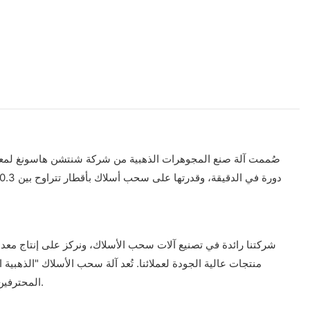
شركتنا رائدة في تصنيع آلات سحب الأسلاك، ونركز على إنتاج معدات
منتجات عالية الجودة لعملائنا. تُعد آلة سحب الأسلاك "الذهبية ال
المحترفين حول العالم بفضل نتائجها الثابتة وسهولة استخدامها. اختر شركتنا لتلبية جميع احتياجات سحب الأسلاك لديك، وجرّب بنفسك الفرق في الجودة.