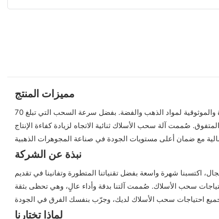
مميزات المنتج
صُممت آلة صنع المجوهرات الذهبية من شركة شنتشن هاسونغ لمعدات المعادن الثمينة المحدودة لتوفير سحب أسلاك عالي الجودة والكفاءة والموثوقية لمواد الذهب والفضة. بفضل سرعة السحب التي تبلغ 70
ل بفضل ميزاتها المبتكرة وأدائها المتفوق. صُممت آلة سحب الأسلاك ثنائية الاتجاه لزيادة كفاءة الإنتاج
نبذة عن الشركة
ال، اكتسبنا شهرة واسعة بفضل تقنياتنا المتطورة وتفانينا في تقديم
ية احتياجات سحب الأسلاك. صُممت آلتنا بدقة وأداء عالٍ، وهي تحظى بثقة
لماذا تختارنا