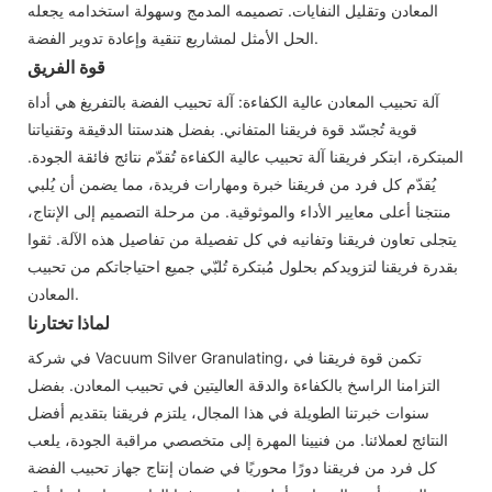
المعادن وتقليل النفايات. تصميمه المدمج وسهولة استخدامه يجعله
الحل الأمثل لمشاريع تنقية وإعادة تدوير الفضة.
قوة الفريق
آلة تحبيب المعادن عالية الكفاءة: آلة تحبيب الفضة بالتفريغ هي أداة
قوية تُجسّد قوة فريقنا المتفاني. بفضل هندستنا الدقيقة وتقنياتنا
المبتكرة، ابتكر فريقنا آلة تحبيب عالية الكفاءة تُقدّم نتائج فائقة الجودة.
يُقدّم كل فرد من فريقنا خبرة ومهارات فريدة، مما يضمن أن يُلبي
منتجنا أعلى معايير الأداء والموثوقية. من مرحلة التصميم إلى الإنتاج،
يتجلى تعاون فريقنا وتفانيه في كل تفصيلة من تفاصيل هذه الآلة. ثقوا
بقدرة فريقنا لتزويدكم بحلول مُبتكرة تُلبّي جميع احتياجاتكم من تحبيب
المعادن.
لماذا تختارنا
في شركة Vacuum Silver Granulating، تكمن قوة فريقنا في
التزامنا الراسخ بالكفاءة والدقة العاليتين في تحبيب المعادن. بفضل
سنوات خبرتنا الطويلة في هذا المجال، يلتزم فريقنا بتقديم أفضل
النتائج لعملائنا. من فنيينا المهرة إلى متخصصي مراقبة الجودة، يلعب
كل فرد من فريقنا دورًا محوريًا في ضمان إنتاج جهاز تحبيب الفضة