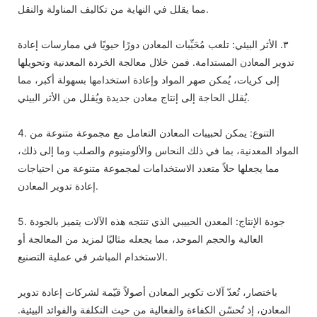
مما يقلل في النهاية من تكاليف المناولة والنقل.
٣. الأثر البيئي: تلعب مُحَبِّبات المعادن دورًا حيويًا في ممارسات إعادة
تدوير المعادن المستدامة. فمن خلال معالجة الخردة المعدنية وتحويلها
إلى كريات، يُمكن صهر المواد وإعادة استخدامها بسهولة أكبر، مما
يُقلل الحاجة إلى إنتاج معادن جديدة ويُقلل من الأثر البيئي.
4. التنوع: يمكن لحبيبات المعادن التعامل مع مجموعة متنوعة من
المواد المعدنية، بما في ذلك النحاس والألومنيوم والصلب وما إلى ذلك،
مما يجعلها حلاً متعدد الاستخدامات لمجموعة متنوعة من احتياجات
إعادة تدوير المعادن.
5. جودة الإنتاج: المعدن الحبيبي الذي تنتجه هذه الآلات يتميز بالجودة
العالية والحجم الموحد، مما يجعله مثاليًا لمزيد من المعالجة أو
الاستخدام المباشر في عملية التصنيع.
باختصار، تُعدّ آلات تكوير المعادن أصولاً قيّمة لشركات إعادة تدوير
المعادن، إذ تُحسّن الكفاءة والفعالية من حيث التكلفة والفوائد البيئية.