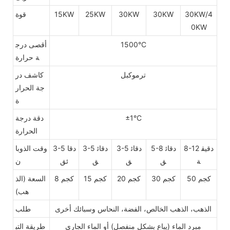
30KW/4
30KW
30KW
25KW
15KW
قوة
0KW
1500°C
أقصى درج
ة حرارة
ترموكبل
كاشف در
جة الحرار
ة
±1°C
دقة درجة
الحرارة
8-12 دقيق
5-8 دقائ
3-5 دقائ
3-5 دقائ
3-5 دقا
وقت الذوبا
ة
ق
ق
ق
ئق
ن
50 كجم
30 كجم
20 كجم
15 كجم
8 كجم
السعة (الذ
هب)
الذهب، الذهب الخالص، الفضة، النحاس وسبائك أخرى
طلب
مبرد الماء (يباع بشكل منفصل) أو الماء الجاري
طريقة التب