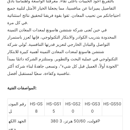
بالتفريغ أجود الحبيبات بأعلى نقاء. معرفتنا الواسعة واهتمامنا بأدق
التفاصيل يميزاننا عن منافسينا، مما يجعلنا الخيار الأمثل لتلبية جميع
احتياجاتكم من تحبيب المعادن. ثقوا بقوة فريقنا لتحقيق نتائج استثنائية
في كل مرة.
في حين تُعنى شركة شنتشن هاسونغ لمعدات المعادن الثمينة
المحدودة بتدريب الكوادر والابتكار التكنولوجي، فإنها تُعزز باستمرار
التواصل والتبادل الخارجي لتعزيز قدرتها التنافسية. تُولي شركة
شنتشن هاسونغ لمعدات المعادن الثمينة أهمية كبيرة للابتكار
التكنولوجي في عملية البحث والتطوير. وستلتزم الشركة دائمًا بمبدأ
"الجودة أولاً، العميل قبل كل شيء"، وتسعى جاهدةً لبناء شركة أكثر
تنافسية وكفاءة، سعيًا لمستقبل أفضل.
المواصفات الفنية:
HS-GS50
HS-GS3
HS-GS2
HS-GS1
HS-GS
رقم المودي
0
0
5
8
ل
380 فولت، 50/60 هرتز، 3P
الجهد االكه
ربى