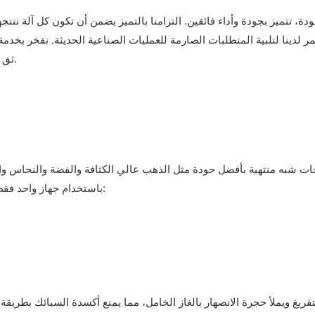
، تتميز بجودة وأداء فائقين. التزامنا بالتميز يضمن أن تكون كل آلة ننتجها 
لدينا لتلبية المتطلبات الصارمة للعمليات الصناعية الحديثة. نفخر بخدمة 
ثق بنا لنقدم لك أفضل آلة صب مستمر في فئتها لتلبية احتياجات أعمالك.
باستخدام جهاز واحد فقط، ستتمكن من الحصول على المنتج شبه النهائي الذي ترغب به، مثل: