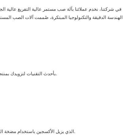
في شركتنا، نخدم عملائنا بآلة صب مستمر عالية التفريغ عالية الجودة
الهندسة الدقيقة والتكنولوجيا المبتكرة، صُممت آلات الصب المستمر 
تم تصميم آلات الصب المستمر الفراغي HVCC بأحدث التقنيات لتزويدك بمنتجات شبه منتهية بأفضل جودة مثل الذهب عالي الكثافة والفضة والنحاس والسبائك وما إلى ذلك.
تم تجهيز آلات HVCC بإجراء Gas Wash Purge الذي يزيل الأكسجين باستخدام مضخة التفريغ ويملأ حجرة الانصهار بالغاز الخامل، مما يمنع أكسدة السبائك بطريقة سريعة وفعالة للغاية.