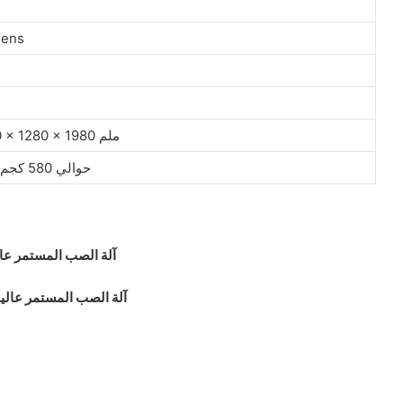
وحدة تحكم لوحة ا
1620 × 1280 × 1980 ملم
حوالي 580 كجم