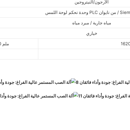
الأرجون/النيتروجين
للمس PLC من تايوان / Siemens
مياه جارية / مبرد مياه
خياري
1600 × 1280 × 1780 ملم