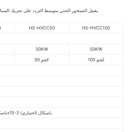
يعمل التسخين الحثي متوسط ​​التردد على تحريك السبائك المنصهرة ويؤدي إلى تجانس مثالي، في حين تتم مراقبة درجة الحرارة باستمرار من خلال عدد من أدوات التحكم في درجة الحرارة المستقلة.
0
HS-HVCC50
HS-HVCC100
30KW
50KW
100 كجم
50 كجم
10x10-1 باسكال؛ 10x10-2 باسكال؛ 5x10-1 باسكال؛ 5x10-3 باسكال؛ 6.7x10-3 باسكال (اختياري)