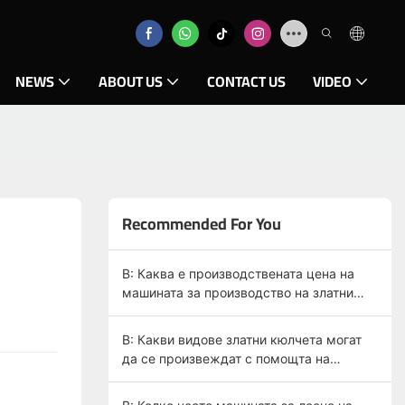
NEWS
ABOUT US
CONTACT US
VIDEO
Recommended For You
В: Каква е производствената цена на
машината за производство на златни
кюлчета?
В: Какви видове златни кюлчета могат
да се произвеждат с помощта на
машина за леене на златни кюлчета?