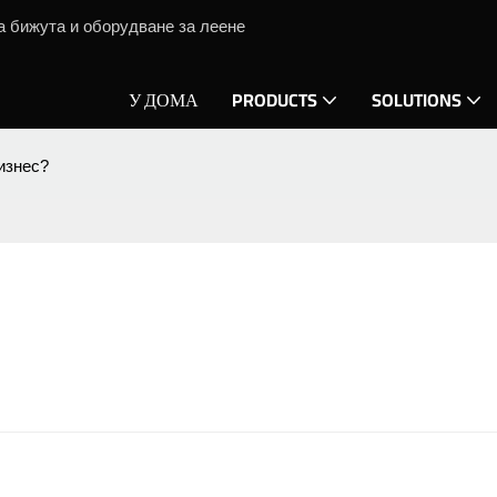
а бижута и оборудване за леене
У ДОМА
PRODUCTS
SOLUTIONS
изнес?