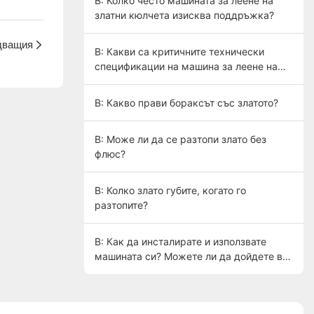
В: Колко често машината за леене на
златни кюлчета изисква поддръжка?
дващия
В: Какви са критичните технически
спецификации на машина за леене на
златни кюлчета?
В: Какво прави бораксът със златото?
В: Може ли да се разтопи злато без
флюс?
В: Колко злато губите, когато го
разтопите?
В: Как да инсталирате и използвате
машината си? Можете ли да дойдете в
нашата фабрика за сервиз?