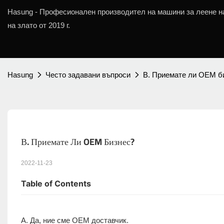
Hasung - Професионален производител на машини за леене н
на злато от 2019 г.
Hasung
Често задавани въпроси
В. Приемате ли OEM б
В. Приемате Ли OEM Бизнес?
2022-11-23
Table of Contents
A. Да, ние сме OEM доставчик.