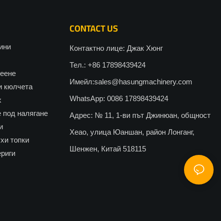
CONTACT US
ини
Контактно лице: Джак Хюнг
Тел.: +86 17898439424
леене
Имейл:
sales@hasungmachinery.com
и кюлчета
WhatsApp: 0086 17898439424
х
 под налягане
Адрес: № 11, 1-ви път Джинюан, общност
и
Хеао, улица Юаншан, район Лонганг,
хи топки
Шенжен, Китай 518115
ериги