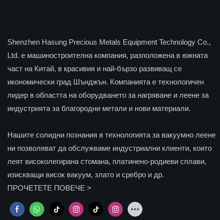
Shenzhen Hasung Precious Metals Equipment Technology Co.,
Ltd. е машиностроителна компания, разположена в южната
част на Китай, в красивия и най-бързо развиващ се
икономически град Шънджън. Компанията е технологичен
лидер в областта на оборудването за нагряване и леене за
индустрията за благородни метали и нови материали.
Нашите солидни познания в технологията за вакуумно леене
ни позволяват да обслужваме индустриални клиенти, които
леят високолегирана стомана, платинено-родиеви сплави,
изискващи висок вакуум, злато и сребро и др.
ПРОЧЕТЕТЕ ПОВЕЧЕ >