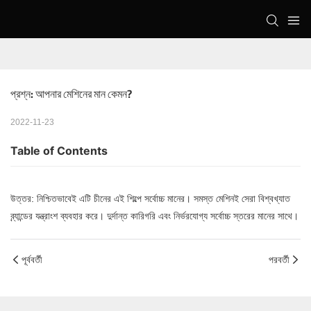
প্রশ্ন: আপনার মেশিনের মান কেমন?
2022-11-23
Table of Contents
উত্তর: নিশ্চিতভাবেই এটি চীনের এই শিল্পে সর্বোচ্চ মানের। সমস্ত মেশিনই সেরা বিশ্বখ্যাত
ব্র্যান্ডের যন্ত্রাংশ ব্যবহার করে। দুর্দান্ত কারিগরি এবং নির্ভরযোগ্য সর্বোচ্চ স্তরের মানের সাথে।
পূর্ববর্তী
পরবর্তী