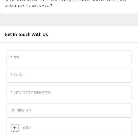
আমাদের কারখানায় আসতে পারেন?
Get In Touch With Us
নাম
ইমেইল
ফোন/হোয়াটসঅ্যাপ/স্কাইপ
কোম্পানির নাম
ফাইল