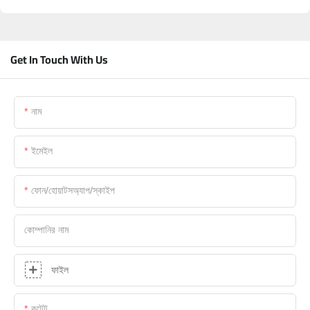
Get In Touch With Us
নাম
ইমেইল
ফোন/হোয়াটসঅ্যাপ/স্কাইপ
কোম্পানির নাম
ফাইল
কন্টেন্ট