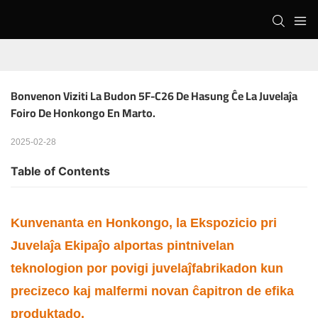
Bonvenon Viziti La Budon 5F-C26 De Hasung Ĉe La Juvelaĵa 
Foiro De Honkongo En Marto.
2025-02-28
Table of Contents
Kunvenanta en Honkongo, la Ekspozicio pri
Juvelaĵa Ekipaĵo alportas pintnivelan
teknologion por povigi juvelaĵfabrikadon kun
precizeco kaj malfermi novan ĉapitron de efika
produktado.