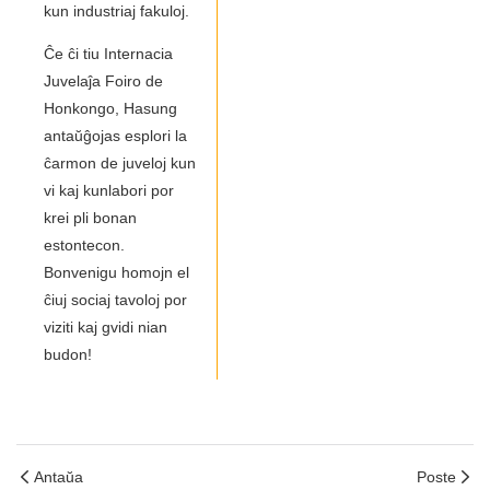
kun industriaj fakuloj.
Ĉe ĉi tiu Internacia
Juvelaĵa Foiro de
Honkongo, Hasung
antaŭĝojas esplori la
ĉarmon de juveloj kun
vi kaj kunlabori por
krei pli bonan
estontecon.
Bonvenigu homojn el
ĉiuj sociaj tavoloj por
viziti kaj gvidi nian
budon!
Antaŭa
Poste