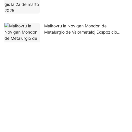
Malkovru la Novigan Mondon de
Metalurgio de Valormetaloj Ekspozicio
2023!
Get In Touch With Us
Nomo
Retpoŝto