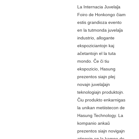
La Internacia Juvelaĵa
Foiro de Honkongo ĉiam
estis grandioza evento
en la tutmonda juvelaĵa
industrio, allogante
ekspoziciantojn kaj
aĉetantojn el la tuta
mondo. Ĉe ĉi tiu
ekspozicio, Hasung
prezentos siajn plej
novajn juvelaĵajn
teknologiajn produktojn.
Ĉiu produkto enkarnigas
la unikan metiistecon de
Hasung Technology. La
kompanio ankaŭ
prezentos siajn novigajn
atingojn en la kampo de