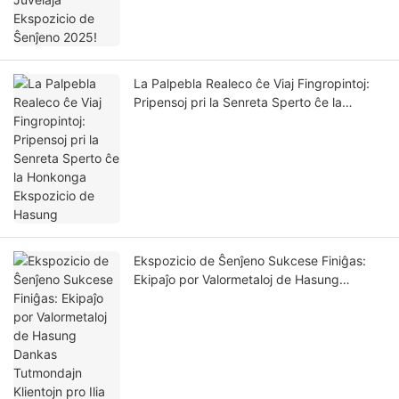
La Palpebla Realeco ĉe Viaj Fingropintoj:
Pripensoj pri la Senreta Sperto ĉe la
Honkonga Ekspozicio de Hasung
Ekspozicio de Ŝenĵeno Sukcese Finiĝas:
Ekipaĵo por Valormetaloj de Hasung
Dankas Tutmondajn Klientojn pro Ilia
Subteno!