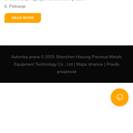
6. Poliranje
READ MORE
Autorska prava © 2025 Shenzhen Hasung Precious Metals
Equipment Technology Co., Ltd |
Mapa stranice
|
Pravila
privatnosti