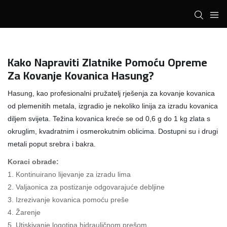
Kako Napraviti Zlatnike Pomoću Opreme
Za Kovanje Kovanica Hasung?
Hasung, kao profesionalni pružatelj rješenja za kovanje kovanica
od plemenitih metala, izgradio je nekoliko linija za izradu kovanica
diljem svijeta. Težina kovanica kreće se od 0,6 g do 1 kg zlata s
okruglim, kvadratnim i osmerokutnim oblicima. Dostupni su i drugi
metali poput srebra i bakra.
Koraci obrade:
1. Kontinuirano lijevanje za izradu lima
2. Valjaonica za postizanje odgovarajuće debljine
3. Izrezivanje kovanica pomoću preše
4. Žarenje
5. Utiskivanje logotipa hidrauličnom prešom