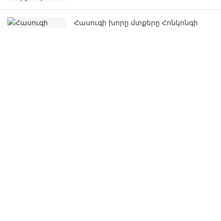
Հասուգի խորը մտքերը Հոնկոնգի
ոսկերչական ցուցահանդեսին
մասնակցելուց
Արժե՞ ձեռք բերել Hasung-ի պլատինե
ինդուկցիոն զարդերի ձուլման
մեքենա։
Get In Touch With Us