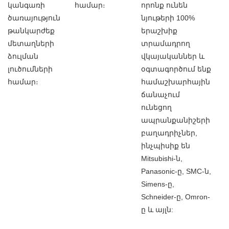
կանգառի
համար։
որոնք ունեն
ծառայություն
նյութերի 100%
թանկարժեք
երաշխիք
մետաղների
տրամադրող
ձուլման
վկայականներ և
լուծումների
օգտագործում ենք
համար։
համաշխարհային
ճանաչում
ունեցող
ապրանքանիշերի
բաղադրիչներ,
ինչպիսիք են
Mitsubishi-ն,
Panasonic-ը, SMC-ն,
Simens-ը,
Schneider-ը, Omron-
ը և այլն: