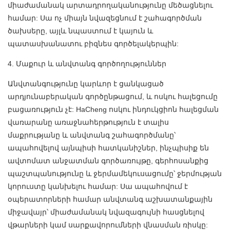
միաժամանակ արտադրողականությունը մեծացնելու
համար: Սա ոչ միայն նվազեցնում է շահագործման
ծախսերը, այլև նպաստում է կայուն և
պատասխանատու բիզնես գործելակերպին:
4. Մաքուր և անվտանգ գործողություններ
Անվտանգությունը կարևոր է ցանկացած
արդյունաբերական գործընթացում, և ոսկու հալեցումը
բացառություն չէ: HaCheng ոսկու ինդուկցիոն հալեցման
վառարանը առաջնահերթություն է տալիս
մաքրությանը և անվտանգ շահագործմանը՝
ապահովելով այնպիսի հատկանիշներ, ինչպիսիք են
ավտոմատ անջատման գործառույթը, գերհոսանքից
պաշտպանությունը և ջերմամեկուսացումը՝ ջերմության
կորուստը կանխելու համար: Սա ապահովում է
օպերատորների համար անվտանգ աշխատանքային
միջավայր՝ միաժամանակ նվազագույնի հասցնելով
վթարների կամ սարքավորումների վնասման ռիսկը: