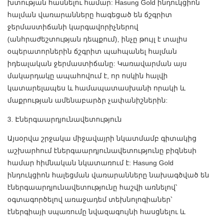
խտության հասնելու համար: Hasung Gold ինդուկցիոն
հալման վառարանները հագեցած են ճշգրիտ
ջերմաստիճանի կարգավորիչներով
(անհրաժեշտության դեպքում), ինչը թույլ է տալիս
օպերատորներին ճշգրիտ պահպանել հալման
իդեալական ջերմաստիճանը: Կառավարման այս
մակարդակը ապահովում է, որ ոսկին հալվի
կատարելապես և համապատասխանի որակի և
մաքրության ամենաբարձր չափանիշներին:
3. Էներգաարդյունավետություն
Այսօրվա շրջակա միջավայրի նկատմամբ գիտակից
աշխարհում էներգաարդյունավետությունը բիզնեսի
համար հիմնական նկատառում է: Hasung Gold
ինդուկցիոն հալեցման վառարանները նախագծված են
էներգաարդյունավետությունը հաշվի առնելով՝
օգտագործելով առաջադեմ տեխնոլոգիաներ՝
էներգիայի սպառումը նվազագույնի հասցնելու և