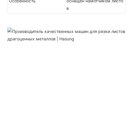
Особенность
оснащен намотчиком листо
в