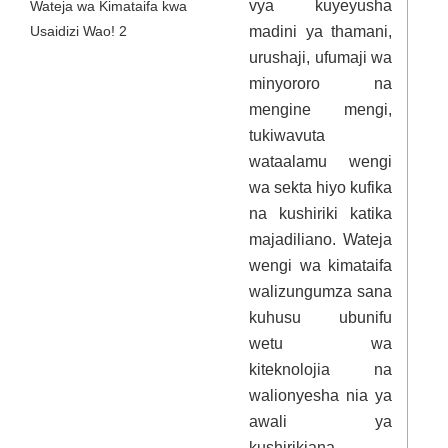
vya kuyeyusha
madini ya thamani,
urushaji, ufumaji wa
minyororo na
mengine mengi,
tukiwavuta
wataalamu wengi
wa sekta hiyo kufika
na kushiriki katika
majadiliano. Wateja
wengi wa kimataifa
walizungumza sana
kuhusu ubunifu
wetu wa
kiteknolojia na
walionyesha nia ya
awali ya
kushirikiana.