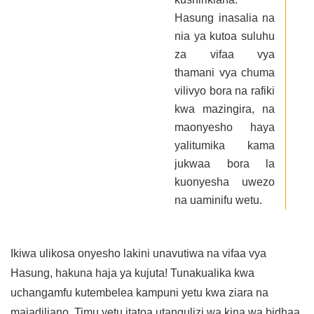
Hasung inasalia na
nia ya kutoa suluhu
za vifaa vya
thamani vya chuma
vilivyo bora na rafiki
kwa mazingira, na
maonyesho haya
yalitumika kama
jukwaa bora la
kuonyesha uwezo
na uaminifu wetu.
Ikiwa ulikosa onyesho lakini unavutiwa na vifaa vya
Hasung, hakuna haja ya kujuta! Tunakualika kwa
uchangamfu kutembelea kampuni yetu kwa ziara na
majadiliano. Timu yetu itatoa utangulizi wa kina wa bidhaa