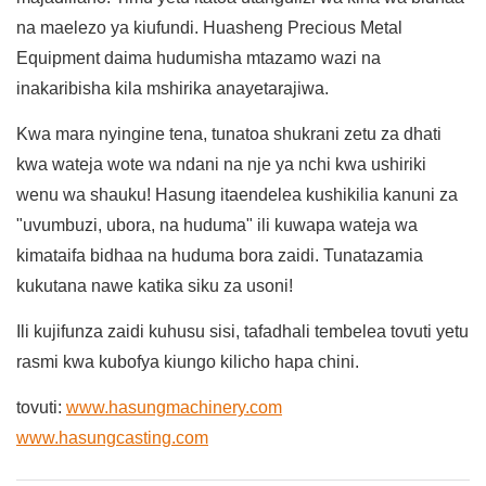
na maelezo ya kiufundi. Huasheng Precious Metal
Equipment daima hudumisha mtazamo wazi na
inakaribisha kila mshirika anayetarajiwa.
Kwa mara nyingine tena, tunatoa shukrani zetu za dhati
kwa wateja wote wa ndani na nje ya nchi kwa ushiriki
wenu wa shauku! Hasung itaendelea kushikilia kanuni za
"uvumbuzi, ubora, na huduma" ili kuwapa wateja wa
kimataifa bidhaa na huduma bora zaidi. Tunatazamia
kukutana nawe katika siku za usoni!
Ili kujifunza zaidi kuhusu sisi, tafadhali tembelea tovuti yetu
rasmi kwa kubofya kiungo kilicho hapa chini.
tovuti:
www.hasungmachinery.com
www.hasungcasting.com