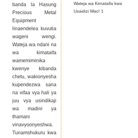
banda la Hasung
Precious Metal
Equipment
linaendelea kuvutia
wageni wengi.
Wateja wa ndani na
wa kimataifa
wamemiminika
kwenye kibanda
chetu, wakionyesha
kupendezwa sana
na vifaa vya hali ya
juu vya usindikaji
wa madini ya
thamani
vinavyoonyeshwa.
Tunamshukuru kwa