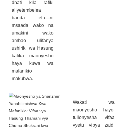
dhati kila rafiki
aliyetembelea
banda letu—ni
msaada wako na
umakini wako
ambao ulifanya
ushiriki wa Hasung
katika maonyesho
haya kuwa wa
mafanikio
makubwa.
Wakati wa
maonyesho hayo,
tulionyesha vifaa
vyetu vipya zaidi