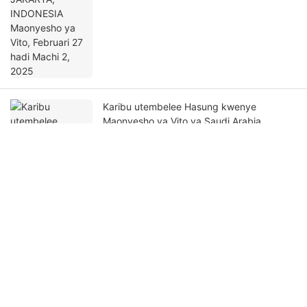
Karibu utembelee Hasung kwenye
Maonyesho ya Vito ya Saudi Arabia,
Desemba 18-20, 2024
Gundua Maonyesho ya Ulimwengu wa
Ubunifu wa Madini ya Thamani ya Madini
ya 2023!