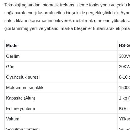
Teknoloji açısından, otomatik frekans izleme fonksiyonu ve çoklu ko
sağlanarak enerji tasarrufu etkin bir şekilde gerçekleştirilebilir.
safsızlıkların karışmasını önleyerek metal malzemelerin yüksek s
gibi tanınmış yerli ve yabancı marka bileşenler kullanılarak ekipma
Model
HS-G
Gerilim
380V/
Güç
20K
Oyunculuk süresi
8-10 
Maksimum sıcaklık
1500
Kapasite (Altın)
1 kg (
Eritme yöntemi
IGBT 
Vakum
Yükse
Soğutma yöntemi
Su Soğ