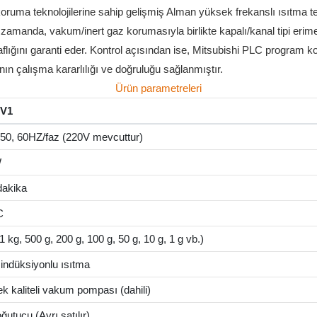
ruma teknolojilerine sahip gelişmiş Alman yüksek frekanslı ısıtma tek
 Aynı zamanda, vakum/inert gaz korumasıyla birlikte kapalı/kanal tipi 
aflığını garanti eder. Kontrol açısından ise, Mitsubishi PLC progra
nın çalışma kararlılığı ve doğruluğu sağlanmıştır.
Ürün parametreleri
V1
50, 60HZ/faz (220V mevcuttur)
W
dakika
C
1 kg, 500 g, 200 g, 100 g, 50 g, 10 g, 1 g vb.)
indüksiyonlu ısıtma
k kaliteli vakum pompası (dahili)
utucu (Ayrı satılır)