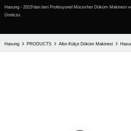
Hasung - 2019'dan beri Profesyonel Mücevher Döküm Makinesi v
Üreticisi.
Hasung
PRODUCTS
Altın Külçe Döküm Makinesi
Hasun