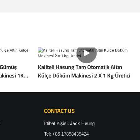
 Gümüş
Kaliteli Hasung Tam Otomatik Altın
akinesi 1KG
Külçe Döküm Makinesi 2 X 1 Kg Üretici
CONTACT US
i
İrtibat Kişisi: Jack Heung
Tel: +86 17898439424