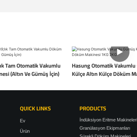
lık Tam Otomatik Vakumlu
Hasung Otomatik Vakumlu
si (Altın Ve Gümüş İçin)
Külçe Altın Külçe Döküm M
2KG
QUICK LINKS
PRODUCTS
İndüksiyon Eritme Makineler
Ev
Granülasyon Ekipmanları
Ürün
Sürekli Döküm Makineleri