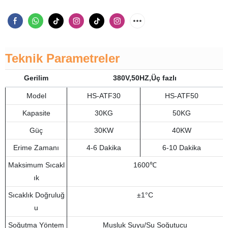
Teknik Parametreler
Gerilim
380V,50HZ,Üç fazlı
Model
HS-ATF30
HS-ATF50
Kapasite
30KG
50KG
Güç
30KW
40KW
Erime Zamanı
4-6 Dakika
6-10 Dakika
Maksimum Sıcakl
1600℃
ık
Sıcaklık Doğruluğ
±1°C
u
Soğutma Yöntem
Musluk Suyu/Su Soğutucu