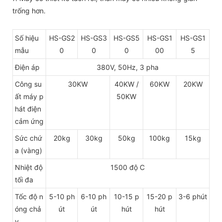
trống hơn.
Số hiệu
HS-GS2
HS-GS3
HS-GS5
HS-GS1
HS-GS1
mẫu
0
0
0
00
5
Điện áp
380V, 50Hz, 3 pha
Công su
30KW
40KW /
60KW
20KW
ất máy p
50KW
hát điện
cảm ứng
Sức chứ
20kg
30kg
50kg
100kg
15kg
a (vàng)
Nhiệt độ
1500 độ C
tối đa
Tốc độ n
5-10 ph
6-10 ph
10-15 p
15-20 p
3-6 phút
óng chả
út
út
hút
hút
y