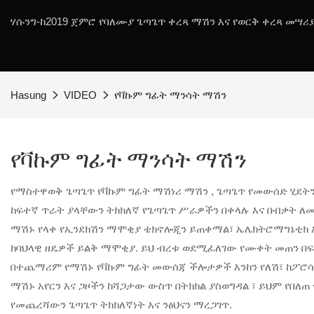
ሃሱንግ-ከ2019 ጀምሮ የባለሙያ ጌጣጌጥ ቀረጻ ማሽን እና የወርቅ ቀረጻ መሣ
Hasung
VIDEO
የቫኩም ግፊት ማንሳት ማሽን
የቫኩም ግፊት ማንሳት ማሽን
የማስተዋወቅ
ጌጣጌጥ የቫኩም ግፊት ማሽነሪ ማሽን
, ጌጣጌጥ የመውሰድ ሂደት
ከፍተኛ ጥራት ያላቸውን ትክክለኛ የጌጣጌጥ ሥራዎችን በቀላሉ እና በብቃት ለ
ማሽኑ የላቀ የኢንደክሽን ማሞቂያ ቴክኖሎጂን ይጠቀማል፣ ኤሌክትሮማግኔቲክ ኢ
ከባህላዊ ዘዴዎች ይልቅ ማሞቂያ. ይህ ብረቱ ወደሚፈለገው የሙቀት መጠን በፍ
በተጨማሪም የማሽኑ የቫኩም ግፊት መውሰጃ ችሎታዎች እንከን የለሽ፣ ከፖሮሳይቲ
ማሽኑ አየርን እና ጋዞችን ከሻጋታው ውስጥ በትክክል ያስወግዳል ፣ ይህም የበለጠ 
የመጨረሻውን ጌጣጌጥ ትክክለኛነት እና ንፅህናን ማረጋገጥ.