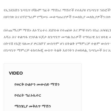
የኢንደክሽን ጌጣጌጥ የቫኩም ግፊት ማሽነሪ ማሽኖች የተለያዩ የጌጣጌጥ ንድፎች
በይነገጽ እና በፕሮግራም የሚሠሩ መቆጣጠሪያዎች የመለኪያ መለኪያዎችን በቀ
በተጨማሪም ማሽኑ ለኦፕሬተሩ ደህንነቱ የተጠበቀ እና ምቹ የሆነ የስራ አካባቢን 
አሻራ እና ቀልጣፋ የኃይል ፍጆታ ለጌጣጌጥ መጣል ስራዎች ተግባራዊ እና ዘላቂ 
በትንሽ የእጅ ባለሙያ ዎርክሾፕ ውስጥም ሆነ በትልቅ የማምረቻ ተቋም ውስጥ 
በጌጣጌጥ ማምረቻ ቴክኖሎጂ ውስጥ ትልቅ እድገትን ይወክላል, ጌጣጌጦች እና 
VIDEO
የወርቅ ቡልዮን መውሰድ ማሽን
የብረት ግራኑሌተር
ማስገቢያ መቅለጥ ማሽን