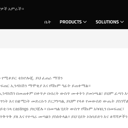
ሪያዎች አምራች።
ቤት
PRODUCTS
SOLUTIONS
ን የሚቀይር ቴክኖሎጂ. ይህ ፈጠራ ማሽን
መፍጠር ኢንዳክሽን ማሞቂያ እና የቫኩም ግፊት ይጠቀማል።
ንዳክሽን በመጠቀም በቀጥታ በብረት ውስጥ ሙቀትን ያመነጫል፣ ይህም ፈጣን እና
ጥነት እና በቋሚነት መድረሱን ያረጋግጣል, ይህም የላቀ የመውሰድ ውጤት ያስገኛል
-ነጻ castings ያዘጋጃሉ። በመጣል ሂደት ውስጥ የቫኩም አካባቢን በመፍጠር፣
ጥቅጥቅ ያለ እና የተጣራ መጣልን ያስከትላል። ይህ ሂደት ኦክሳይድን እና ቆሻሻዎችን