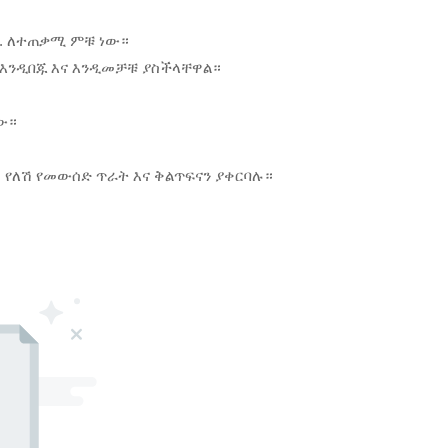
ው. ለተጠቃሚ ምቹ ነው።
እንዲበጁ እና እንዲመቻቹ ያስችላቸዋል።
ው።
የለሽ የመውሰድ ጥራት እና ቅልጥፍናን ያቀርባሉ።