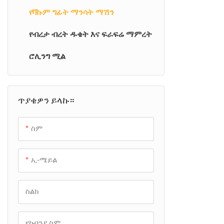
የቫኩም ግፊት ማንሳት ማሽን
የብረታ ብረት ዱቄት እና ፍራፍሬ ማምረት
ሮሊንግ ሚል
ጥያቄዎን ይላኩ።
ስም
ኢ-ሜይል
ስልክ
የኩባንያ ስም