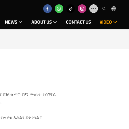
NEWS
ABOUT US
CONTACT US
VIDEO
 የበለጠ ወጥ የሆነ ውጤት ያስገኛል
.
 የመያዝ እድልን ይቀንሳል ፣