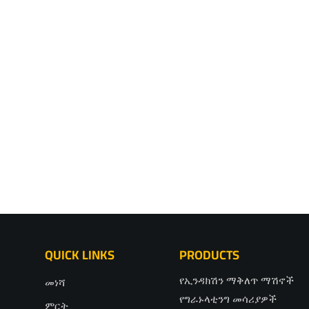
QUICK LINKS
PRODUCTS
የኢንዳክሽን ማቅለጥ ማሽኖች
መነሻ
የግራኑላቲንግ መሳሪያዎች
ምርት