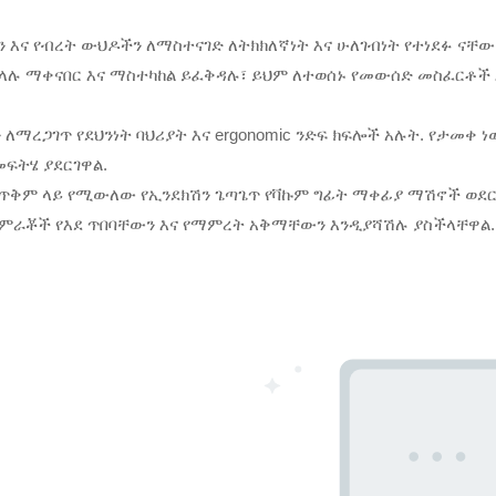
ን እና የብረት ውህዶችን ለማስተናገድ ለትክክለኛነት እና ሁለገብነት የተነደፉ ናቸ
ላሉ ማቀናበር እና ማስተካከል ይፈቅዳሉ፣ ይህም ለተወሰኑ የመውሰድ መስፈርቶች 
ለማረጋገጥ የደህንነት ባህሪያት እና ergonomic ንድፍ ክፍሎች አሉት. የታመቀ ነ
መፍትሄ ያደርገዋል.
ጥቅም ላይ የሚውለው የኢንደክሽን ጌጣጌጥ የቫኩም ግፊት ማቀፊያ ማሽኖች ወደር 
አምራቾች የእደ ጥበባቸውን እና የማምረት አቅማቸውን እንዲያሻሽሉ ያስችላቸዋል.