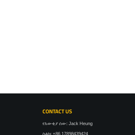
CONTACT US
የእውቂያ ሰው: Jack Heung
ስልክ፡ +86 17898439424