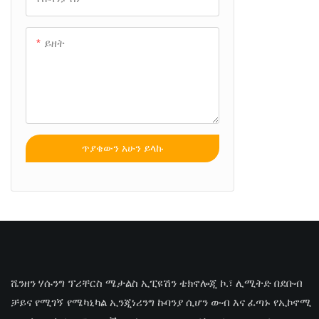
ይዘት
ጥያቄውን አሁን ይላኩ
ሼንዘን ሃሱንግ ፕሪቸርስ ሜታልስ ኢፒዩሽን ቴክኖሎጂ ኮ.፣ ሊሚትድ በደቡብ
ቻይና የሚገኝ የሜካኒካል ኢንጂነሪንግ ኩባንያ ሲሆን ውብ እና ፈጣኑ የኢኮኖሚ