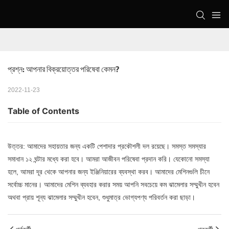
প্রশ্ন: আপনার বিক্রয়োত্তর পরিষেবা কেমন?
2022-11-23
Table of Contents
উত্তর: আমাদের সহায়তার জন্য একটি পেশাদার প্রকৌশলী দল রয়েছে। সমস্ত সমস্যার
সমাধান ১২ ঘন্টার মধ্যে করা হবে। আমরা আজীবন পরিষেবা প্রদান করি। যেকোনো সমস্যা
হলে, আমরা দূর থেকে আপনার জন্য ইঞ্জিনিয়ারের ব্যবস্থা করব। আমাদের মেশিনগুলি চীনে
সর্বোচ্চ মানের। আমাদের মেশিন ব্যবহার করার সময় আপনি সবচেয়ে কম ঝামেলার সম্মুখীন হবেন
অথবা প্রায় শূন্য ঝামেলার সম্মুখীন হবেন, শুধুমাত্র ভোগ্যপণ্য পরিবর্তন করা ছাড়া।