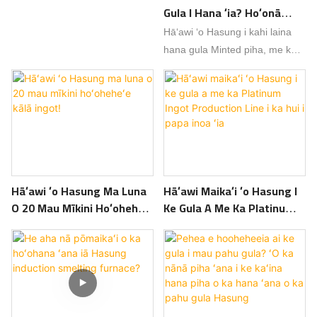
Gula I Hana ʻia? Hoʻonā
Hana Piha Mai Hasung
Hāʻawi ʻo Hasung i kahi laina
hana gula Minted piha, me ka
hoʻopilikino ʻana i loaʻa no nā
ʻāpana gula a me ke kālā
poepoe a me ka huinahā.
Hāʻawi ʻo Hasung Ma Luna
Hāʻawi Maikaʻi ʻo Hasung I
O 20 Mau Mīkini Hoʻoheheʻe
Ke Gula A Me Ka Platinum
Kālā Ingot!
Ingot Production Line I Ka
Hui I Papa Inoa ʻia