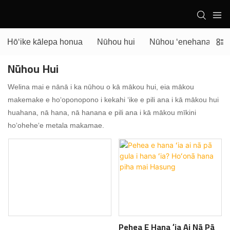
Hōʻike kālepa honua
Nūhou hui
Nūhou ʻenehana
Nūhou Hui
Welina mai e nānā i ka nūhou o kā mākou hui, eia mākou
makemake e hoʻoponopono i kekahi ʻike e pili ana i kā mākou hui
huahana, nā hana, nā hanana e pili ana i kā mākou mīkini
hoʻoheheʻe metala makamae.
Pehea E Hana ʻia Ai Nā Pā