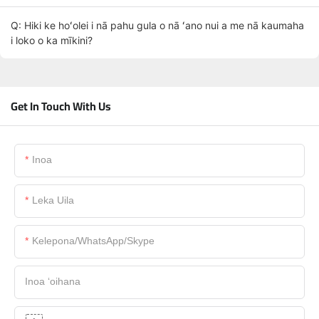
Q: Hiki ke hoʻolei i nā pahu gula o nā ʻano nui a me nā kaumaha
i loko o ka mīkini?
Get In Touch With Us
Inoa
Leka Uila
Kelepona/WhatsApp/Skype
Inoa ʻoihana