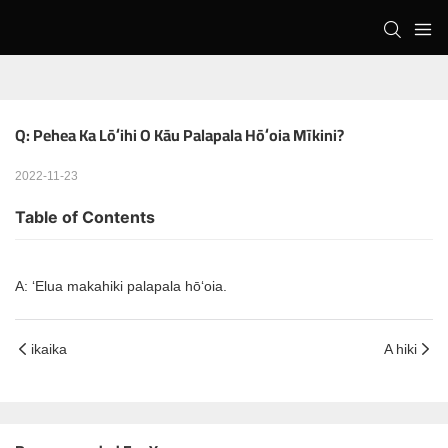
Q: Pehea Ka Lōʻihi O Kāu Palapala Hōʻoia Mīkini?
2022-11-23
Table of Contents
A: ʻElua makahiki palapala hōʻoia.
ikaika
A hiki