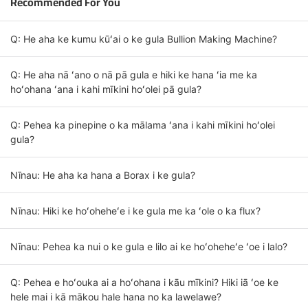
Recommended For You
Q: He aha ke kumu kūʻai o ke gula Bullion Making Machine?
Q: He aha nā ʻano o nā pā gula e hiki ke hana ʻia me ka
hoʻohana ʻana i kahi mīkini hoʻolei pā gula?
Q: Pehea ka pinepine o ka mālama ʻana i kahi mīkini hoʻolei
gula?
Nīnau: He aha ka hana a Borax i ke gula?
Nīnau: Hiki ke hoʻoheheʻe i ke gula me ka ʻole o ka flux?
Nīnau: Pehea ka nui o ke gula e lilo ai ke hoʻoheheʻe ʻoe i lalo?
Q: Pehea e hoʻouka ai a hoʻohana i kāu mīkini? Hiki iā ʻoe ke
hele mai i kā mākou hale hana no ka lawelawe?