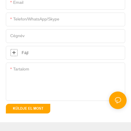
Email
Telefon/WhatsApp/Skype
Cégnév
Fájl
Tartalom
KÜLDJE EL MOST