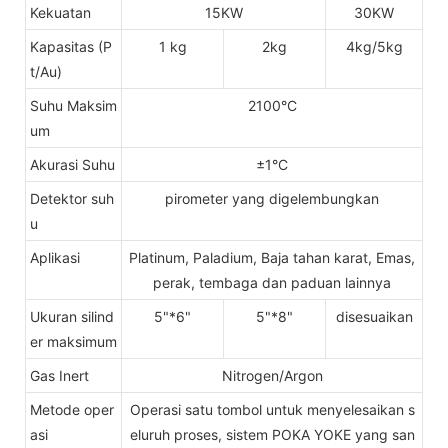
Kekuatan
15KW
30KW
Kapasitas (P
1 kg
2kg
4kg/5kg
t/Au)
Suhu Maksim
2100°C
um
Akurasi Suhu
±1°C
Detektor suh
pirometer yang digelembungkan
u
Aplikasi
Platinum, Paladium, Baja tahan karat, Emas,
perak, tembaga dan paduan lainnya
Ukuran silind
5"*6"
5"*8"
disesuaikan
er maksimum
Gas Inert
Nitrogen/Argon
Metode oper
Operasi satu tombol untuk menyelesaikan s
asi
eluruh proses, sistem POKA YOKE yang san