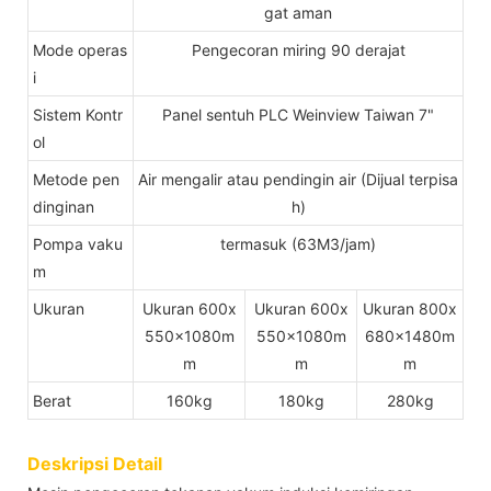
gat aman
Mode operas
Pengecoran miring 90 derajat
i
Sistem Kontr
Panel sentuh PLC Weinview Taiwan 7"
ol
Metode pen
Air mengalir atau pendingin air (Dijual terpisa
dinginan
h)
Pompa vaku
termasuk (63M3/jam)
m
Ukuran
Ukuran 600x
Ukuran 600x
Ukuran 800x
550x1080m
550x1080m
680x1480m
m
m
m
Berat
160kg
180kg
280kg
Deskripsi Detail