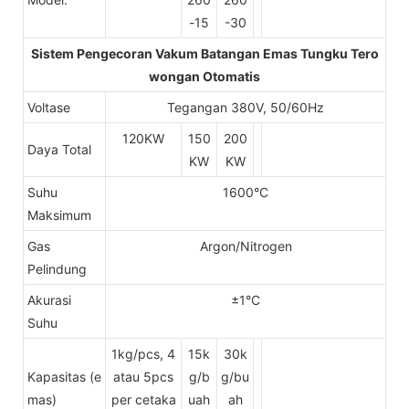
-15
-30
Sistem Pengecoran Vakum Batangan Emas Tungku Tero
wongan Otomatis
Voltase
Tegangan 380V, 50/60Hz
120KW
150
200
Daya Total
KW
KW
Suhu
1600°C
Maksimum
Gas
Argon/Nitrogen
Pelindung
Akurasi
±1°C
Suhu
1kg/pcs, 4
15k
30k
Kapasitas (e
atau 5pcs
g/b
g/bu
mas)
per cetaka
uah
ah