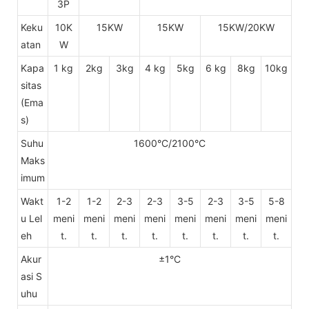
3P
Keku
10K
15KW
15KW
15KW/20KW
atan
W
Kapa
1 kg
2kg
3kg
4 kg
5kg
6 kg
8kg
10kg
sitas
(Ema
s)
Suhu
1600°C/2100°C
Maks
imum
Wakt
1-2
1-2
2-3
2-3
3-5
2-3
3-5
5-8
u Lel
meni
meni
meni
meni
meni
meni
meni
meni
eh
t.
t.
t.
t.
t.
t.
t.
t.
Akur
±1°C
asi S
uhu