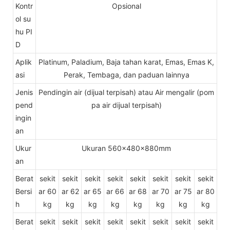
Kontr
Opsional
ol su
hu PI
D
Aplik
Platinum, Paladium, Baja tahan karat, Emas, Emas K,
asi
Perak, Tembaga, dan paduan lainnya
Jenis
Pendingin air (dijual terpisah) atau Air mengalir (pom
pend
pa air dijual terpisah)
ingin
an
Ukur
Ukuran 560x480x880mm
an
Berat
sekit
sekit
sekit
sekit
sekit
sekit
sekit
sekit
Bersi
ar 60
ar 62
ar 65
ar 66
ar 68
ar 70
ar 75
ar 80
h
kg
kg
kg
kg
kg
kg
kg
kg
Berat
sekit
sekit
sekit
sekit
sekit
sekit
sekit
sekit