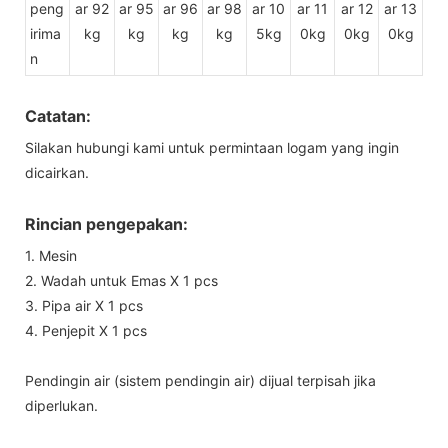
peng
ar 92
ar 95
ar 96
ar 98
ar 10
ar 11
ar 12
ar 13
irima
kg
kg
kg
kg
5kg
0kg
0kg
0kg
n
Catatan:
Silakan hubungi kami untuk permintaan logam yang ingin
dicairkan.
Rincian pengepakan:
1. Mesin
2. Wadah untuk Emas X 1 pcs
3. Pipa air X 1 pcs
4. Penjepit X 1 pcs
Pendingin air (sistem pendingin air) dijual terpisah jika
diperlukan.