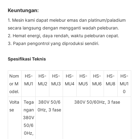
Keuntungan:
1. Mesin kami dapat melebur emas dan platinum/paladium
secara langsung dengan mengganti wadah peleburan.
2. Hemat energi, daya rendah, waktu peleburan cepat.
3. Papan pengontrol yang diproduksi sendiri.
Spesifikasi Teknis
Nom
HS-
HS-
HS-
HS-
HS-
HS-
HS-
HS-
or M
MU1
MU2
MU3
MU4
MU5
MU6
MU8
MU1
odel.
0
Volta
Tega
380V 50/6
380V 50/60Hz, 3 fase
se
ngan
0Hz, 3 fase
380V
50/6
0Hz,