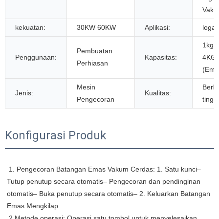
Vak
kekuatan:
30KW 60KW
Aplikasi:
loga
1kg 
Pembuatan
Penggunaan:
Kapasitas:
4KG
Perhiasan
(Ema
Mesin
Berku
Jenis:
Kualitas:
Pengecoran
tinggi
Konfigurasi Produk
 1. Pengecoran Batangan Emas Vakum Cerdas: 1. Satu kunci– 
Tutup penutup secara otomatis– Pengecoran dan pendinginan 
otomatis– Buka penutup secara otomatis– 2. Keluarkan Batangan 
Emas Mengkilap
 2.Metode operasi: Operasi satu tombol untuk menyelesaikan 