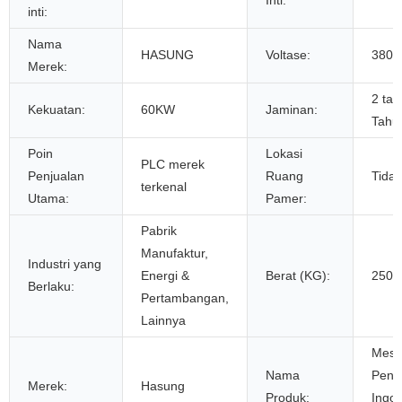
Inti:
inti:
Nama
HASUNG
Voltase:
380V
Merek:
2 tah
Kekuatan:
60KW
Jaminan:
Tahu
Poin
Lokasi
PLC merek
Penjualan
Ruang
Tida
terkenal
Utama:
Pamer:
Pabrik
Manufaktur,
Industri yang
Energi &
Berat (KG):
250
Berlaku:
Pertambangan,
Lainnya
Mesi
Nama
Peng
Merek:
Hasung
Produk:
Ingot