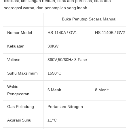
oksidasi, kehilangan rendah, tidak ada porositas, tidak ada 
segregasi warna, dan penampilan yang indah. 
Buka Penutup Secara Manual
Nomor Model
HS-1140A / GV1
HS-1140B / GV2
Kekuatan
30KW
Voltase
360V,50/60Hz 3 Fase
Suhu Maksimum
1550°C
Waktu
6 Menit
8 Menit
Pengecoran
Gas Pelindung
Pertanian/ Nitrogen
Akurasi Suhu
±1°C