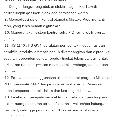
cetakan karbon hampir dapat diabaikan.
 8. Dengan fungsi pengadukan elektromagnetik di bawah 
perlindungan gas inert, tidak ada pemisahan warna.
 9. Mengadopsi sistem kontrol otomatis Mistake Proofing (anti-
fool), yang lebih mudah digunakan.
 10. Menggunakan sistem kontrol suhu PID, suhu lebih akurat 
(±1°C).
 11. HS-1140 ; ​​HS-GV4; peralatan pembentuk ingot emas dan 
perak/lini produksi otomatis penuh dikembangkan dan diproduksi 
secara independen dengan produk tingkat teknis canggih untuk 
peleburan dan pengecoran emas, perak, tembaga, dan paduan 
lainnya.
 12. Peralatan ini menggunakan sistem kontrol program Mitsubishi 
PLC, pneumatik SMC dan penggerak motor servo Panasonic 
serta komponen merek dalam dan luar negeri lainnya.
 13. Peleburan, pengadukan elektromagnetik, dan pendinginan 
dalam ruang peleburan tertutup/saluran + vakum/perlindungan 
gas inert, sehingga produk memiliki karakteristik tidak ada 