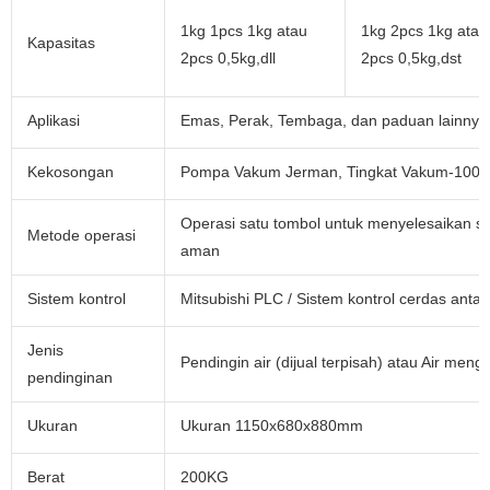
1kg 1pcs 1kg atau
1kg 2pcs 1kg atau
Kapasitas
2pcs 0,5kg,dll
2pcs 0,5kg,dst
Aplikasi
Emas, Perak, Tembaga, dan paduan lainnya
Kekosongan
Pompa Vakum Jerman, Tingkat Vakum-100
Operasi satu tombol untuk menyelesaikan s
Metode operasi
aman
Sistem kontrol
Mitsubishi PLC / Sistem kontrol cerdas ant
Jenis
Pendingin air (dijual terpisah) atau Air menga
pendinginan
Ukuran
Ukuran 1150x680x880mm
Berat
200KG