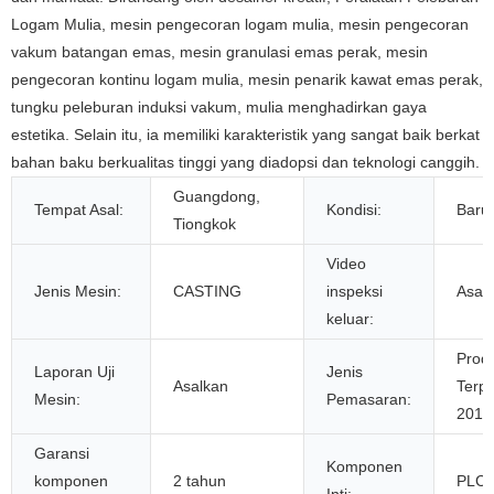
Logam Mulia, mesin pengecoran logam mulia, mesin pengecoran
vakum batangan emas, mesin granulasi emas perak, mesin
pengecoran kontinu logam mulia, mesin penarik kawat emas perak,
tungku peleburan induksi vakum, mulia menghadirkan gaya
estetika. Selain itu, ia memiliki karakteristik yang sangat baik berkat
bahan baku berkualitas tinggi yang diadopsi dan teknologi canggih.
Guangdong,
Tempat Asal:
Kondisi:
Baru
Tiongkok
Video
Jenis Mesin:
CASTING
inspeksi
Asal
keluar:
Prod
Laporan Uji
Jenis
Asalkan
Terpo
Mesin:
Pemasaran:
2019
Garansi
Komponen
komponen
2 tahun
PLC,