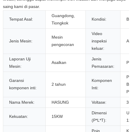
saing kami di pasar.
Guangdong,
Tempat Asal:
Kondisi:
Ba
Tiongkok
Video
Mesin
Jenis Mesin:
inspeksi
As
pengecoran
keluar:
Laporan Uji
Jenis
Asalkan
Pr
Mesin:
Pemasaran:
PL
Garansi
Komponen
2 tahun
Be
komponen inti:
Inti:
Po
Nama Merek:
HASUNG
Voltase:
38
Dimensi
Uk
Kekuatan:
15KW
(P*L*T):
11
Poin
Ko