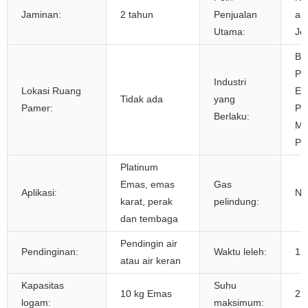
Jaminan:
2 tahun
Penjualan
as
Utama:
Je
Be
Pa
Industri
Lokasi Ruang
En
Tidak ada
yang
Pamer:
Pe
Berlaku:
Me
Pe
Platinum
Emas, emas
Gas
Aplikasi:
Ni
karat, perak
pelindung:
dan tembaga
Pendingin air
Pendinginan:
Waktu leleh:
15
atau air keran
Kapasitas
Suhu
10 kg Emas
22
logam:
maksimum: