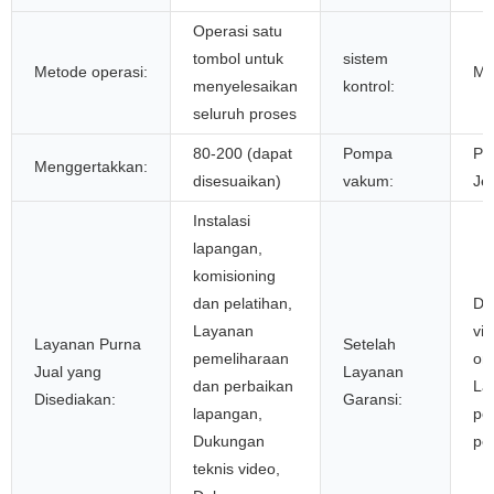
Operasi satu
tombol untuk
sistem
Metode operasi:
Mi
menyelesaikan
kontrol:
seluruh proses
80-200 (dapat
Pompa
Po
Menggertakkan:
disesuaikan)
vakum:
Je
Instalasi
lapangan,
komisioning
dan pelatihan,
Du
Layanan
vi
Layanan Purna
Setelah
pemeliharaan
on
Jual yang
Layanan
dan perbaikan
La
Disediakan:
Garansi:
lapangan,
pe
Dukungan
pe
teknis video,