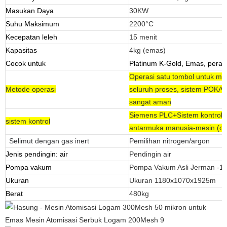
Masukan Daya
30KW
Suhu Maksimum
2200°C
Kecepatan leleh
15 menit
Kapasitas
4kg (emas)
Cocok untuk
Platinum K-Gold, Emas, perak
Operasi satu tombol untuk me
Metode operasi
seluruh proses, sistem POKA
sangat aman
Siemens PLC+Sistem kontrol 
sistem kontrol
antarmuka manusia-mesin (op
Selimut dengan gas inert
Pemilihan nitrogen/argon
Jenis pendingin: air
Pendingin air
Pompa vakum
Pompa Vakum Asli Jerman -1
Ukuran
Ukuran 1180x1070x1925m
Berat
480kg