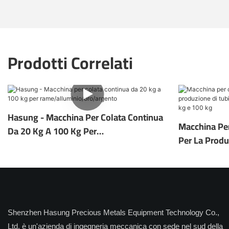
Prodotti Correlati
Hasung - Macchina Per Colata Continua
Macchina Pe
Da 20 Kg A 100 Kg Per
Per La Produ
Rame/alluminio/oro/argento
Strisce Da 2
Shenzhen Hasung Precious Metals Equipment Technology Co.,
Ltd. è un'azienda di ingegneria meccanica con sede nel sud della