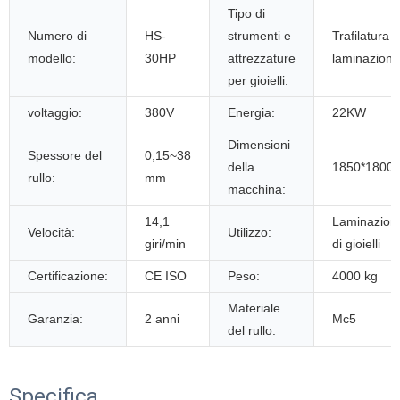
Tipo di
Numero di
HS-
strumenti e
Trafilatura e
modello:
30HP
attrezzature
laminazione
per gioielli:
voltaggio:
380V
Energia:
22KW
Dimensioni
Spessore del
0,15~38
della
1850*1800
rullo:
mm
macchina:
14,1
Laminazione 
Velocità:
Utilizzo:
giri/min
di gioielli
Certificazione:
CE ISO
Peso:
4000 kg
Materiale
Garanzia:
2 anni
Mc5
del rullo:
Specifica