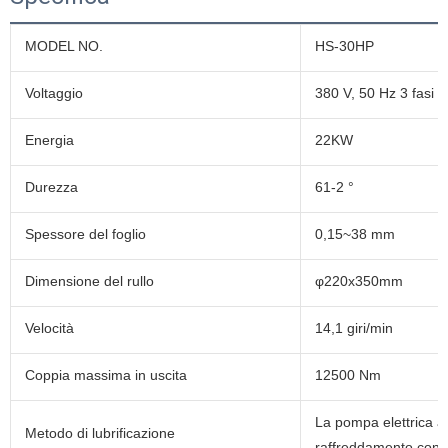
MODEL NO.
HS-30HP
Voltaggio
380 V, 50 Hz 3 fasi
Energia
22KW
Durezza
61-2 °
Spessore del foglio
0,15~38 mm
Dimensione del rullo
φ220x350mm
Velocità
14,1 giri/min
Coppia massima in uscita
12500 Nm
La pompa elettrica ad
Metodo di lubrificazione
raffreddamento contin