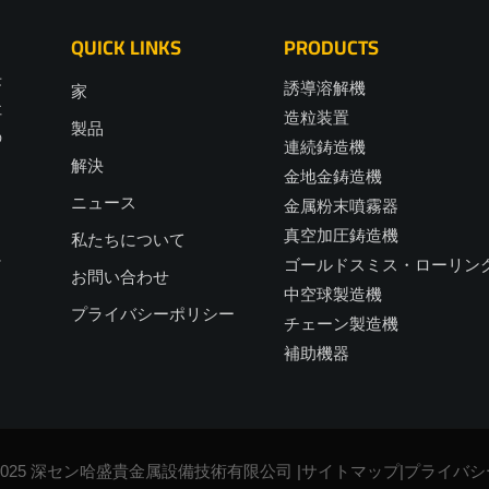
QUICK LINKS
PRODUCTS
長
誘導溶解機
家
社
造粒装置
製品
の
連続鋳造機
解決
金地金鋳造機
ニュース
金属粉末噴霧器
、
真空加圧鋳造機
私たちについて
に
ゴールドスミス・ローリン
お問い合わせ
中空球製造機
プライバシーポリシー
チェーン製造機
補助機器
2025 深セン哈盛貴金属設備技術有限公司 |
サイトマップ
|
プライバシ