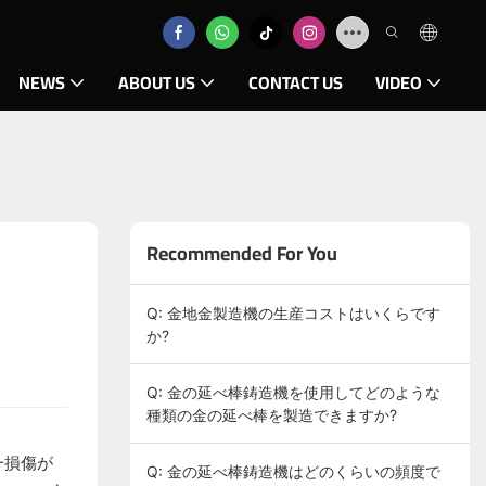
NEWS
ABOUT US
CONTACT US
VIDEO
Recommended For You
Q: 金地金製造機の生産コストはいくらです
か?
Q: 金の延べ棒鋳造機を使用してどのような
種類の金の延べ棒を製造できますか?
一損傷が
Q: 金の延べ棒鋳造機はどのくらいの頻度で