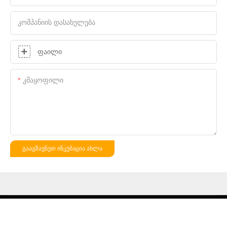
Კომპანიის Დასახელება
Ფაილი
Კმაყოფილი
ᲒᲐᲐᲒᲖᲐᲕᲜᲔᲗ ᲘᲜᲙᲣᲑᲐᲪᲘᲐ ᲐᲮᲚᲐ
საავტორო უფლება © 2025 შენჟენ ჰასუნგის ძვირფასი
ლითონების აღჭურვილობის ტექნოლოგიური კომპანია, შპს |