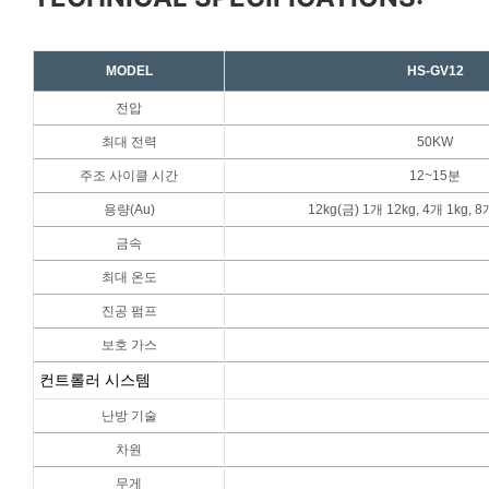
MODEL
HS-GV12
전압
최대 전력
50KW
주조 사이클 시간
12~15분
용량(Au)
12kg(금) 1개 12kg, 4개 1kg, 
금속
최대 온도
진공 펌프
보호 가스
컨트롤러 시스템
난방 기술
차원
무게