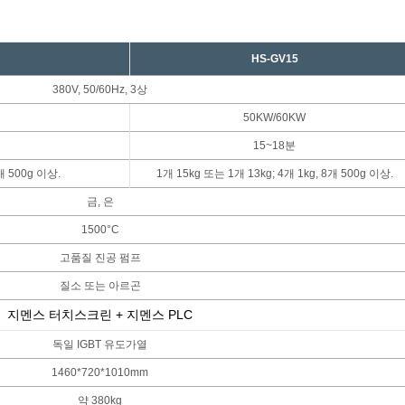
HS-GV15
380V, 50/60Hz, 3상
50KW/60KW
15~18분
8개 500g 이상.
1개 15kg 또는 1개 13kg; 4개 1kg, 8개 500g 이상.
금, 은
1500°C
고품질 진공 펌프
질소 또는 아르곤
지멘스 터치스크린 +
지멘스 PLC
독일 IGBT 유도가열
1460*720*1010mm
약 380kg