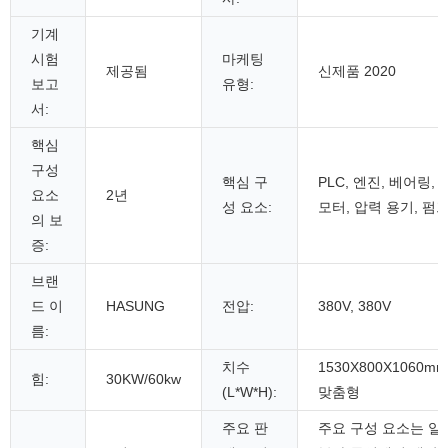
기계
시험
마케팅
제공됨
신제품 2020
보고
유형:
서:
핵심
구성
핵심 구
PLC, 엔진, 베어링,
요소
2년
성 요소:
모터, 압력 용기, 펌
의 보
증:
브랜
드 이
HASUNG
전압:
380V, 380V
름:
치수
1530X800X1060mm
힘:
30KW/60kw
(L*W*H):
맞춤형
주요 판
주요 구성 요소는 일