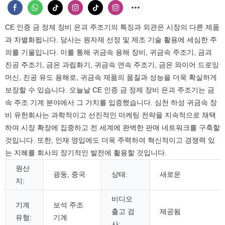
CE 인증 금 정제 장비 은괴 주조기의 특징과 외관은 시장의 다른 제품
과 차별화됩니다. 당사는 원자재 선정 및 제조 기술 활용에 세심한 주
의를 기울입니다. 이를 통해 귀금속 용해 장비, 귀금속 주조기, 금괴
진공 주조기, 금은 과립화기, 귀금속 연속 주조기, 금은 와이어 드로잉
머신, 진공 유도 용해로, 귀금속 제품의 품질과 성능을 더욱 확실하게
보장할 수 있습니다. 오늘날 CE 인증 금 정제 장비 은괴 주조기는 금
속 주조 기계 분야에서 그 가치를 입증했습니다. 심천 하성 귀금속 장
비 유한회사는 과학적이고 선진적인 마케팅 전략을 지속적으로 채택
하여 시장 확장에 집중하고 전 세계에 완벽한 판매 네트워크를 구축할
것입니다. 또한, 인재 영입에도 더욱 주력하여 혁신적이고 경쟁력 있
는 지혜를 회사의 장기적인 발전에 활용할 것입니다.
원산
광둥, 중국
상태:
새로운
지:
비디오
기계
보석 주조
출고 검
제공됨
유형:
기계
사: