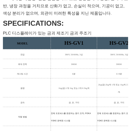
반, 냉장 과정을 거치므로 산화가 없고, 손실이 적으며, 기공이 없고,
색상 분리가 없으며, 외관이 미려한 특성을 지닌 제품입니다.
SPECIFICATIONS:
PLC 디스플레이가 있는 금괴 제조기 금괴 주조기
HS-GV1
HS-GV2
MODEL
전압
380V, 50/60Hz, 3상
380V, 50/60Hz, 3상
최대 전력
30KW
30KW
캐스팅 시간
6분
6~8분
2kg(금) 2kg씩 1개 또는 1kg씩 2개; 
용량
1kg(금) 1개 1kg 또는 2개 0.5kg씩
개.
금속
금, 은, 구리
금, 은, 구리
전체 프로세스를 완료하는 원키 조작, POKA
전체 프로세스를 완료하는 원키 조작, 
작동 방법
YOKE 완벽한 시스템
YOKE 완벽한 시스템