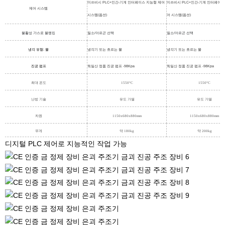
미쓰비시 PLC+인간-기계 인터페이스 지능형 제어
미쓰비시 PLC+인간-기계 인터페이스
제어 시스템
시스템(옵션)
어 시스템(옵션)
불활성 가스로 블랭킹
질소/아르곤 선택
질소/아르곤 선택
냉각 유형: 물
냉각기 또는 흐르는 물
냉각기 또는 흐르는 물
진공 펌프
독일산 정품 진공 펌프 -98Kpa
독일산 정품 진공 펌프 -98Kpa
최대 온도
1550°C
1550°C
난방 기술
유도 가열
유도 가열
차원
1150x680x880mm
1150x680x880mm
무게
약 180kg
약 200kg
디지털 PLC 제어로 지능적인 작업 가능