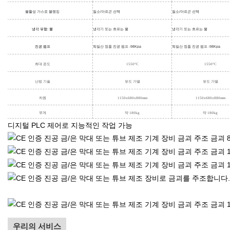
불활성 가스로 블랭킹
질소/아르곤 선택
질소/아르곤 선택
냉각 유형: 물
냉각기 또는 흐르는 물
냉각기 또는 흐르는 물
진공 펌프
독일산 정품 진공 펌프 -98Kpa
독일산 정품 진공 펌프 -98Kpa
최대 온도
1550°C
1550°C
난방 기술
유도 가열
유도 가열
차원
1150x680x880mm
1150x680x880mm
무게
약 180kg
약 180kg
디지털 PLC 제어로 지능적인 작업 가능
우리의 서비스