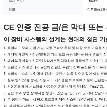
최대 온도:
1550°C
온도:
정확도(±1도)
CE 인증 진공 금/은 막대 또는
이 장비 시스템의 설계는 현대의 첨단 
1. 독일의 고주파 가열 기술, 자동 주파수 추적 및 다중 보호 기술을
2. 폐쇄형/채널형 + 진공/불활성 가스 보호 용융 챔버는 용융 원료의
3. 폐쇄형/채널형 + 진공/불활성가스를 채택하여 용해실을 보호하고,
4. 불활성 가스 환경에서 용융하면 탄소 주형의 산화 손실은 거의 무시
5. 불활성 가스의 보호 하에 전자기 교반 기능을 갖추고 있어 색상 분
6. 실수 방지(오류 방지) 자동 제어 시스템을 채택하여 사용이 간편합니
7. PID 온도 제어 시스템을 사용하면 온도가 더 정확해집니다(±1°C).
8. 금은 주괴 성형 장비/자동 생산 라인은 금, 은, 구리 및 기타 합금
9. 본 장비는 미쓰비시 PLC 프로그램 제어 시스템, SMC 공압 및 
10. 폐쇄형/채널형+진공/불활성가스 보호 용융실에서 용융, 전자기 교