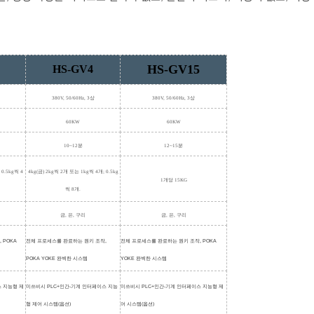
HS-GV15
HS-GV4
380V, 50/60Hz, 3상
380V, 50/60Hz, 3상
60KW
60KW
10~12분
12~15분
 0.5kg씩 4
4kg(금) 2kg씩 2개 또는 1kg씩 4개; 0.5kg
1개당 15KG
씩 8개.
금, 은, 구리
금, 은, 구리
 POKA
전체 프로세스를 완료하는 원키 조작,
전체 프로세스를 완료하는 원키 조작, POKA
POKA YOKE 완벽한 시스템
YOKE 완벽한 시스템
스 지능형 제
미쓰비시 PLC+인간-기계 인터페이스 지능
미쓰비시 PLC+인간-기계 인터페이스 지능형 제
형 제어 시스템(옵션)
어 시스템(옵션)