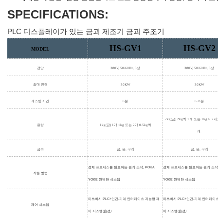
SPECIFICATIONS:
PLC 디스플레이가 있는 금괴 제조기 금괴 주조기
HS-GV1
HS-GV2
MODEL
전압
380V, 50/60Hz, 3상
380V, 50/60Hz, 3상
최대 전력
30KW
30KW
캐스팅 시간
6분
6~8분
2kg(금) 2kg씩 1개 또는 1kg씩 2개;
용량
1kg(금) 1개 1kg 또는 2개 0.5kg씩
개.
금속
금, 은, 구리
금, 은, 구리
전체 프로세스를 완료하는 원키 조작, POKA
전체 프로세스를 완료하는 원키 조작,
작동 방법
YOKE 완벽한 시스템
YOKE 완벽한 시스템
미쓰비시 PLC+인간-기계 인터페이스 지능형 제
미쓰비시 PLC+인간-기계 인터페이
제어 시스템
어 시스템(옵션)
어 시스템(옵션)