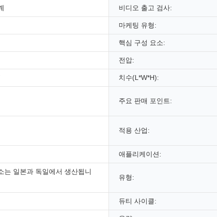
계
비디오 출고 검사:
마케팅 유형:
핵심 구성 요소:
전압:
치수(L*W*H):
주요 판매 포인트:
적용 산업:
애플리케이션:
소는 일본과 독일에서 생산됩니
유형:
듀티 사이클: