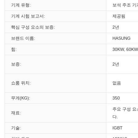
기계 유형:
보석 주조 기
기계 시험 보고서:
제공됨
핵심 구성 요소의 보증:
2년
브랜드 이름:
HASUNG
힘:
30KW, 60KW
보증:
2년
쇼룸 위치:
없음
무게(KG):
350
주요 구성 요
재료:
다.
기술:
IGBT