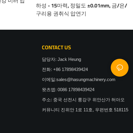
텐강 미러 압
하성 - 15마력, 정밀도 ±0.01mm, 금/은/
구리용 권취식 압연기
CONTACT US
담당자: Jack Heung
전화: +86 17898439424
이메일:
sales@hasungmachinery.com
왓츠앱: 0086 17898439424
주소: 중국 선전시 룽강구 위안산가 허아오
커뮤니티 진위안 1로 11호, 우편번호 518115