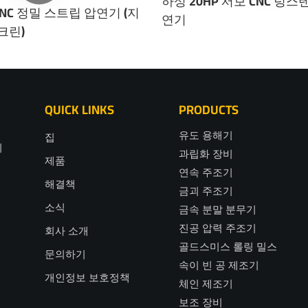
하성 20HP 서보 CNC 텅스
CNC 정밀 스트립 압연기 (지
연기
크린)
QUICK LINKS
PRODUCTS
유도 용해기
집
니
과립화 장비
제품
조
연속 주조기
해결책
금괴 주조기
소식
금속 분말 분무기
진공 압력 주조기
회사 소개
골드스미스 롤링 밀스
문의하기
속이 빈 공 제조기
개인정보 보호정책
체인 제조기
보조 장비