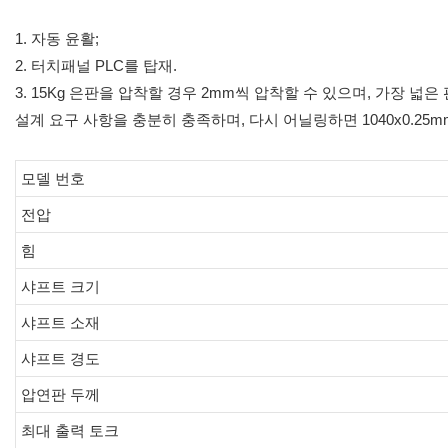
1. 자동 윤활;
2. 터치패널 PLC를 탑재.
3. 15Kg 은판을 압착할 경우 2mm씩 압착할 수 있으며, 가장 넓은
설계 요구 사항을 충분히 충족하며, 다시 어닐링하면 1040x0.2
모델 번호
전압
힘
샤프트 크기
샤프트 소재
샤프트 경도
압연판 두께
최대 출력 토크