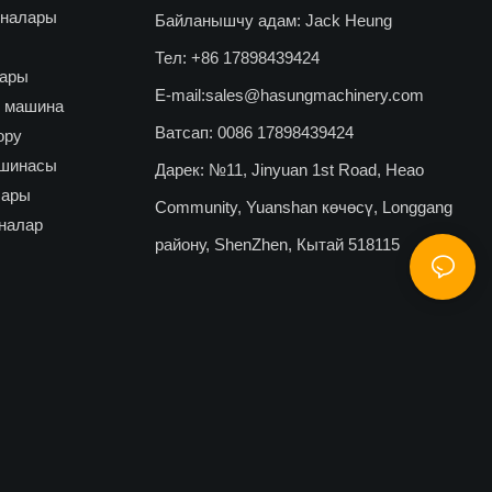
иналары
Байланышчу адам: Jack Heung
Тел: +86 17898439424
лары
E-mail:
sales@hasungmachinery.com
у машина
Ватсап: 0086 17898439424
ору
ашинасы
Дарек: №11, Jinyuan 1st Road, Heao
лары
Community, Yuanshan көчөсү, Longgang
налар
району, ShenZhen, Кытай 518115