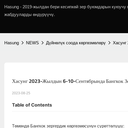
Hasung - 2019-жылдан бери кесипкөй зер буюмдарын куюучу
жабдууларды өндүрүүчү.
Hasung
NEWS
Дүйнөлүк соода көргөзмөлөрү
Хасунг
Хасунг 2023-Жылдын 6-10-Сентябрында Бангкок 
2023-08-25
Table of Contents
Төмөндө Бангкок зергердик көргөзмөсүнүн сүрөттөлүшү: