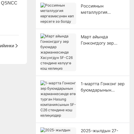
ал QSNCC
Россиянын
металлургия
көргөзмөсүнөн көп
нерсеге ээ болду
Март айында
Гонконгдогу зер
кийинки
буюмдар
жарманкесинде
Хасунгдун 5F-C26
стендине келүүгө
кош келиңиз
1-мартта Гонконг зер
буюмдарынын
жарманкесинде өтө
турган Hasung
компаниясынын 5F-
C26 стендине кош
келиңиздер
2025-жылдын 27-