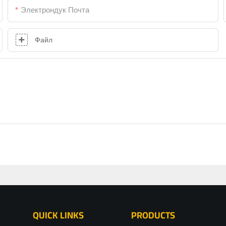
Электрондук Почта
Файл
QUICK LINKS
PRODUCTS