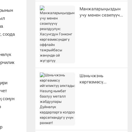
жолугушат!
Манжаларыңыздын
арынын
учу менен сезилүүчү
сыл
реалдуулук:
на
Хасунгдун Гонконг
көргөзмөсүндөгү
, соода
оффлайн
тажрыйбасы
жөнүндө ой жүгүртүү
нөлүк
ерчилик
Шэньчжэнь
көргөзмөсү
ңири
ийгиликтүү аяктады:
 чет
Hasung кымбат
ң сонун
баалуу металл
р
жабдуулары
Дүйнөлүк
кардарларга колдоо
көрсөткөндүгү үчүн
өр
рахмат!