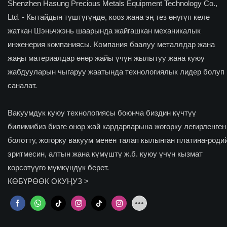
Shenzhen Hasung Precious Metals Equipment Technology Co.,
Ltd. - Кытайдын түштүгүндө, кооз жана эң тез өнүгүп келе
жаткан Шэньчжэнь шаарында жайгашкан механикалык
инженерия компаниясы. Компания баалуу металлдар жана
жаңы материалдар өнөр жайы үчүн жылытуу жана куюу
жабдууларын чыгаруу жаатында технологиялык лидер болуп
саналат.
Вакуумдук куюу технологиясы боюнча биздин күчтүү
билимибиз бизге өнөр жай кардарларына жогорку легирленген
болотту, жогорку вакуум менен талап кылынган платина-роди
эритмесин, алтын жана күмүштү ж.б. куюу үчүн кызмат
көрсөтүүгө мүмкүндүк берет.
КӨБҮРӨӨК ОКУҢУЗ >