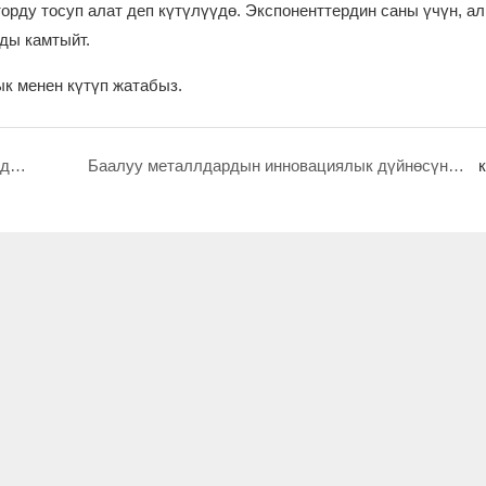
орду тосуп алат деп күтүлүүдө. Экспоненттердин саны үчүн, 
рды камтыйт.
к менен күтүп жатабыз.
Сентябрда 5F718 стендиндеги Гонконг зер буюмдарынын көргөзмөсүндөгү Хасунгга келүүгө кош келиңиз.
Баалуу металлдардын инновациялык дүйнөсүн ачыңыз металлургия көргөзмөсү 2023!