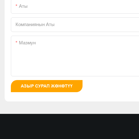
Аты
Компаниянын Аты
Мазмун
АЗЫР СУРАП ЖӨНӨТҮҮ