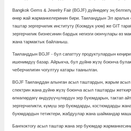
Bangkok Gems & Jewelry Fair (BGJF) дүйнөдөгү эң белги
өнөр жай жарманкелеринин бири. Таиланддын Эл аралык 
таштар зергерчилик институту (Коомдук уюм) же GIT та
зергерчилик бизнесинин бардык негизги оюнчулары өз ма
жана тармактык байланыш.
Таиланддын BGJF - бул сапаттуу продуктулардын кеңири 
ишенимдүү базар. Айрыкча, бул дүйнө жүзү боюнча булак
чеберчилигин чогултуу катары таанылган.
BGJF Таиланддан алынган асыл таштардын, жарым асыл 
спектрин жана дүйнө жүзү боюнча асыл таштарды жеткир
өлкөлөрдөгү өндүрүүчүлөрдүн зер буюмдарын, тактап айт
зергерчиликти, күмүш зер буюмдарды, костюмдарды жана 
буюмдардын тетиктери, жабдуулар жана шаймандар маш
Бангкоктогу асыл таштар жана зер буюмдар жарманкесин