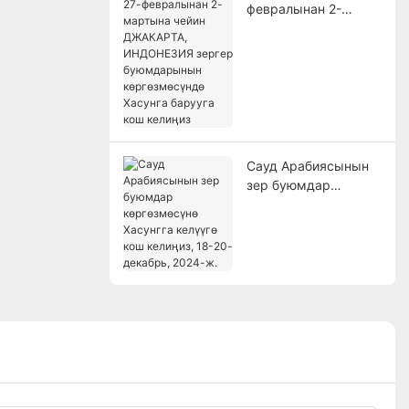
февралынан 2-
мартына чейин
ДЖАКАРТА,
ИНДОНЕЗИЯ зергер
буюмдарынын
көргөзмөсүндө
Хасунга барууга кош
келиңиз
Сауд Арабиясынын
зер буюмдар
көргөзмөсүнө
Хасунгга келүүгө кош
келиңиз, 18-20-
декабрь, 2024-ж.