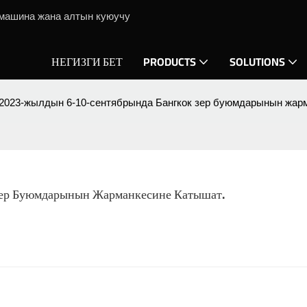
 машина жана алтын куюучу
НЕГИЗГИ БЕТ
PRODUCTS
SOLUTIONS
 2023-жылдын 6-10-сентябрында Бангкок зер буюмдарынын жарм
Зер Буюмдарынын Жарманкесине Катышат.