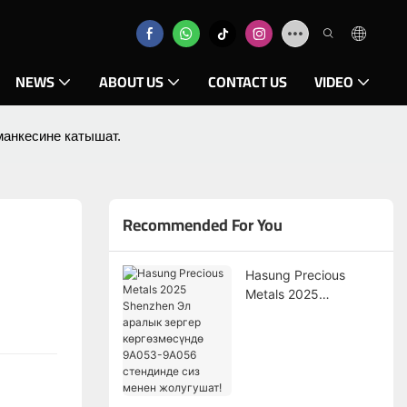
NEWS
ABOUT US
CONTACT US
VIDEO
анкесине катышат.
Recommended For You
Hasung Precious
Metals 2025
Shenzhen Эл аралык
зергер
көргөзмөсүндө
9A053-9A056
стендинде сиз менен