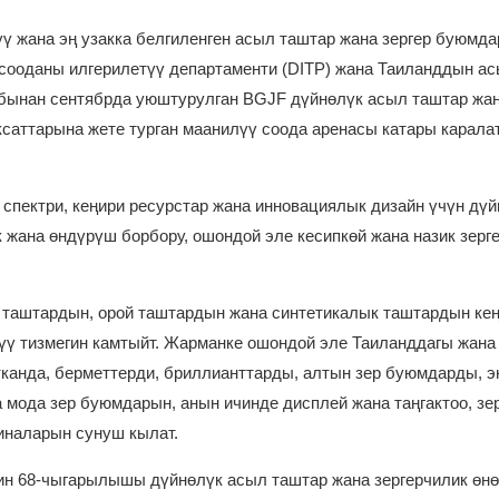
лүү жана эң узакка белгиленген асыл таштар жана зергер буюмд
сооданы илгерилетүү департаменти (DITP) жана Таиланддын а
рабынан сентябрда уюштурулган BGJF дүйнөлүк асыл таштар жа
ксаттарына жете турган маанилүү соода аренасы катары каралат
спектри, кеңири ресурстар жана инновациялык дизайн үчүн дүй
 жана өндүрүш борбору, ошондой эле кесипкөй жана назик зерг
таштардын, орой таштардын жана синтетикалык таштардын ке
үү тизмегин камтыйт. Жарманке ошондой эле Таиланддагы жана
канда, берметтерди, бриллианттарды, алтын зер буюмдарды, э
мода зер буюмдарын, анын ичинде дисплей жана таңгактоо, зе
иналарын сунуш кылат.
ин 68-чыгарылышы дүйнөлүк асыл таштар жана зергерчилик өн