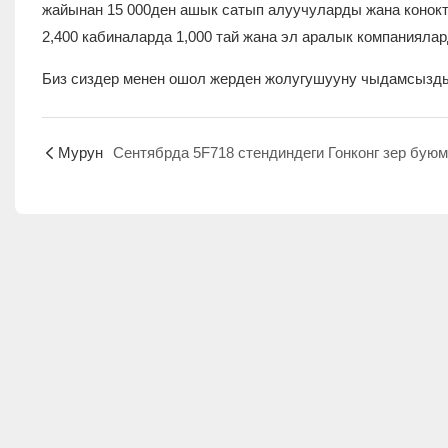
жайынан 15 000ден ашык сатып алуучуларды жана конокт
2,400 кабиналарда 1,000 тай жана эл аралык компанияла
Биз сиздер менен ошол жерден жолугушууну чыдамсызды
Мурун