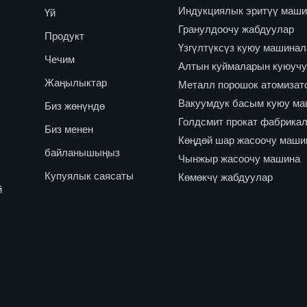
Индукциялык эритүү маш
Үй
Гранулдоочу жабдуулар
Продукт
Үзгүлтүксүз куюу машина
Чечим
Алтын куймаларын куюуч
Жаңылыктар
Металл порошок атомизат
Вакуумдук басым куюу м
Биз жөнүндө
Голдсмит прокат фабрика
Биз менен
Көңдөй шар жасоочу маши
байланышыңыз
Чынжыр жасоочу машина
Купуялык саясаты
Көмөкчү жабдуулар
й