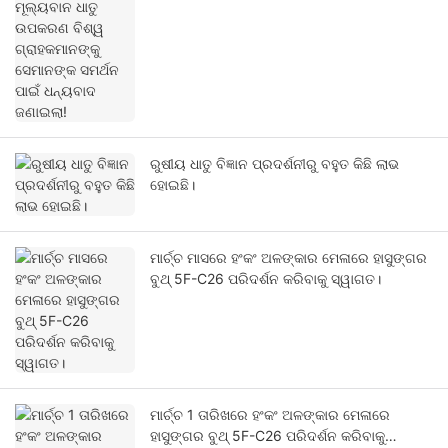
ଜଣାଇଲା!
ରୁଷୀୟ ଧାତୁ ବିଜ୍ଞାନ ପ୍ରଦର୍ଶନୀରୁ ବହୁତ କିଛି ଲାଭ
ହୋଇଛି।
ମାର୍ଚ୍ଚ ମାସରେ ହଂକଂ ଅଳଙ୍କାର ମେଳାରେ ହାସୁଙ୍ଗର
ବୁଥ୍ 5F-C26 ପରିଦର୍ଶନ କରିବାକୁ ସ୍ୱାଗତ।
ମାର୍ଚ୍ଚ 1 ତାରିଖରେ ହଂକଂ ଅଳଙ୍କାର ମେଳାରେ
ହାସୁଙ୍ଗର ବୁଥ୍ 5F-C26 ପରିଦର୍ଶନ କରିବାକୁ