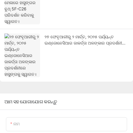
ସ୍ୱାଗତ।
୨୭ ଫେବୃଆରୀରୁ ୨ ମାର୍ଚ୍ଚ, ୨୦୨୫ ପର୍ଯ୍ୟନ୍ତ
ଇଣ୍ଡୋନେସିଆର ଜାକର୍ତ୍ତା ଅଳଙ୍କାର ପ୍ରଦର୍ଶନୀରେ
ହାସୁଙ୍ଗକୁ ସ୍ୱାଗତ।
ଆମ ସହ ଯୋଗାଯୋଗ କରନ୍ତୁ
ନାମ