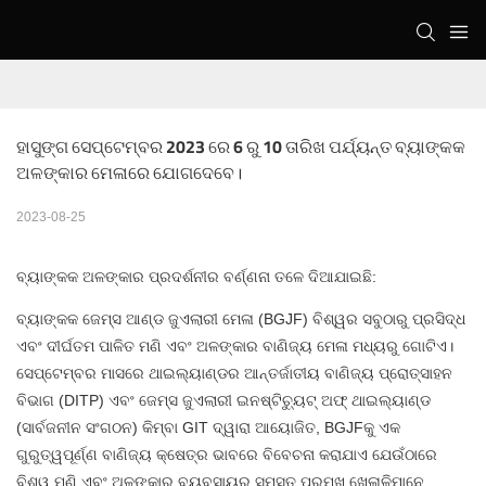
ହାସୁଙ୍ଗ ସେପ୍ଟେମ୍ବର 2023 ରେ 6 ରୁ 10 ତାରିଖ ପର୍ଯ୍ୟନ୍ତ ବ୍ୟାଙ୍କକ 
ଅଳଙ୍କାର ମେଳାରେ ଯୋଗଦେବେ।
2023-08-25
ବ୍ୟାଙ୍କକ ଅଳଙ୍କାର ପ୍ରଦର୍ଶନୀର ବର୍ଣ୍ଣନା ତଳେ ଦିଆଯାଇଛି:
ବ୍ୟାଙ୍କକ ଜେମ୍ସ ଆଣ୍ଡ ଜୁଏଲାରୀ ମେଳା (BGJF) ବିଶ୍ୱର ସବୁଠାରୁ ପ୍ରସିଦ୍ଧ
ଏବଂ ଦୀର୍ଘତମ ପାଳିତ ମଣି ଏବଂ ଅଳଙ୍କାର ବାଣିଜ୍ୟ ମେଳା ମଧ୍ୟରୁ ଗୋଟିଏ।
ସେପ୍ଟେମ୍ବର ମାସରେ ଥାଇଲ୍ୟାଣ୍ଡର ଆନ୍ତର୍ଜାତୀୟ ବାଣିଜ୍ୟ ପ୍ରୋତ୍ସାହନ
ବିଭାଗ (DITP) ଏବଂ ଜେମ୍ସ ଜୁଏଲାରୀ ଇନଷ୍ଟିଚ୍ୟୁଟ୍ ଅଫ୍ ଥାଇଲ୍ୟାଣ୍ଡ
(ସାର୍ବଜନୀନ ସଂଗଠନ) କିମ୍ବା GIT ଦ୍ୱାରା ଆୟୋଜିତ, BGJFକୁ ଏକ
ଗୁରୁତ୍ୱପୂର୍ଣ୍ଣ ବାଣିଜ୍ୟ କ୍ଷେତ୍ର ଭାବରେ ବିବେଚନା କରାଯାଏ ଯେଉଁଠାରେ
ବିଶ୍ୱ ମଣି ଏବଂ ଅଳଙ୍କାର ବ୍ୟବସାୟର ସମସ୍ତ ପ୍ରମୁଖ ଖେଳାଳିମାନେ