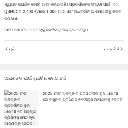
ସ୍ୱାଗତ କରାଯିବ ବୋଲି ଆଶା କରାଯାଉଛି। ପ୍ରଦର୍ଶକଙ୍କ ସଂଖ୍ୟା ପାଇଁ, ଏହା
QSNCCର 2,400 ବୁଥରେ 1,000 ଥାଇ ଏବଂ ଆନ୍ତର୍ଜାତୀୟ କମ୍ପାନୀକୁ କଭର
କରିଥାଏ।
ଆମେ ସେଠାରେ ଆପଣଙ୍କୁ ଭେଟିବାକୁ ଅପେକ୍ଷା କରିଛୁ।
ପୂର୍ବ
ପରବର୍ତ୍ତୀ
ଆପଣଙ୍କ ପାଇଁ ସୁପାରିଶ କରାଯାଇଛି
2025 ହଂକଂ ଅଳଙ୍କାର ପ୍ରଦର୍ଶନୀର ବୁଥ 5E816
ରେ ହାସୁଙ୍ଗ ପ୍ରିସିୟସ୍ ମେଟାଲ୍ସ ଆପଣଙ୍କୁ ଭେଟିବ!