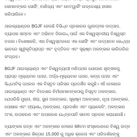
ସେମାନଙ୍କର ସୋର୍ସିଂ, ବାଣିଜ୍ୟ ଏବଂ ନେଟୱାର୍କିଂ ଉଦ୍ଦେଶ୍ୟ ହାସଲ
କରିପାରିବେ।
ଥାଇଲ୍ୟାଣ୍ଡର BGJF ହେଉଛି ବିଭିନ୍ନ ପ୍ରକାରର ଗୁଣାତ୍ମକ ଉତ୍ପାଦ,
ବ୍ୟାପକ ସମ୍ବଳ ଏବଂ ଅଭିନବ ଡିଜାଇନ୍ ପାଇଁ ଏକ ବିଶ୍ୱସ୍ତରୀୟ ବିଶ୍ୱସ୍ତ
ବଜାର। ବିଶେଷକରି, ଏହା ବିଶ୍ୱସ୍ତରରେ ଏକ ସୋର୍ସିଂ ଏବଂ ଉତ୍ପାଦନ କେନ୍ଦ୍ର
ଭାବରେ ସ୍ୱୀକୃତିପ୍ରାପ୍ତ ଏବଂ ବୃତ୍ତିଗତ ଏବଂ ସୂକ୍ଷ୍ମ ଅଳଙ୍କାର କାରିଗରିର
ସଂଗ୍ରହ।
BGJF ଥାଇଲ୍ୟାଣ୍ଡ ଏବଂ ବିଶ୍ୱବ୍ୟାପୀ ମଣିପଥର ଯୋଗାଣ ଶୃଙ୍ଖଳରୁ
ପ୍ରାପ୍ତ ମୂଲ୍ୟବାନ ପଥର, ଅର୍ଦ୍ଧ-ମୂଲ୍ୟବାନ ପଥର, କଚ୍ଚା ପଥର ଏବଂ
ସିନ୍ଥେଟିକ୍ ପଥରର ଏକ ବିସ୍ତୃତ ପରିସର ପ୍ରଦର୍ଶିତ କରୁଛି। ଏହି ମେଳାରେ
ଥାଇଲ୍ୟାଣ୍ଡ ଏବଂ ବିଦେଶର ନିର୍ମାତାମାନଙ୍କଠାରୁ ବିସ୍ତୃତ ଅଳଙ୍କାର,
ଯେପରିକି ମୁକ୍ତା, ହୀରା, ସୁନା ଅଳଙ୍କାର, ସୂକ୍ଷ୍ମ ଅଳଙ୍କାର, ରୂପା ଅଳଙ୍କାର,
ପୋଷାକ ଏବଂ ଫ୍ୟାଶନ୍ ଅଳଙ୍କାର, ପ୍ରଦର୍ଶନ ଏବଂ ପ୍ୟାକେଜିଂ, ଅଳଙ୍କାର
ଅଂଶ, ଉପକରଣ ଏବଂ ଉପକରଣ ଯନ୍ତ୍ରପାତି ସମେତ ପ୍ରଦାନ କରାଯାଉଛି।
ବ୍ୟାଙ୍କକ ରତ୍ନ ଏବଂ ଅଳଙ୍କାର ମେଳାର 68ତମ ସଂସ୍କରଣରେ ବିଶ୍ୱ ରତ୍ନ
ଏବଂ ଅଳଙ୍କାର ଶିଳ୍ପର 15,000 ରୁ ଅଧିକ କ୍ରେତା ଏବଂ ପରିଦର୍ଶକଙ୍କୁ