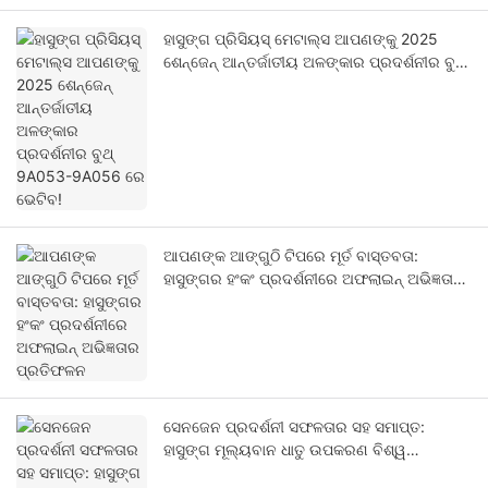
ହାସୁଙ୍ଗ ପ୍ରିସିୟସ୍ ମେଟାଲ୍ସ ଆପଣଙ୍କୁ 2025
ଶେନ୍‌ଜେନ୍ ଆନ୍ତର୍ଜାତୀୟ ଅଳଙ୍କାର ପ୍ରଦର୍ଶନୀର ବୁଥ୍
9A053-9A056 ରେ ଭେଟିବ!
ଆପଣଙ୍କ ଆଙ୍ଗୁଠି ଟିପରେ ମୂର୍ତ ବାସ୍ତବତା:
ହାସୁଙ୍ଗର ହଂକଂ ପ୍ରଦର୍ଶନୀରେ ଅଫଲାଇନ୍ ଅଭିଜ୍ଞତାର
ପ୍ରତିଫଳନ
ସେନଜେନ ପ୍ରଦର୍ଶନୀ ସଫଳତାର ସହ ସମାପ୍ତ:
ହାସୁଙ୍ଗ ମୂଲ୍ୟବାନ ଧାତୁ ଉପକରଣ ବିଶ୍ୱ
ଗ୍ରାହକମାନଙ୍କୁ ସେମାନଙ୍କ ସମର୍ଥନ ପାଇଁ ଧନ୍ୟବାଦ