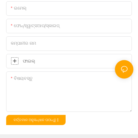
ଇମେଲ୍
ଫୋନ୍/ହ୍ୱାଟ୍ସଆପ୍/ସ୍କାଇପ୍
କମ୍ପାନୀର ନାମ
ଫାଇଲ୍
ବିଷୟବସ୍ତୁ
ବର୍ତ୍ତମାନ ଅନୁସନ୍ଧାନ ପଠାନ୍ତୁ |