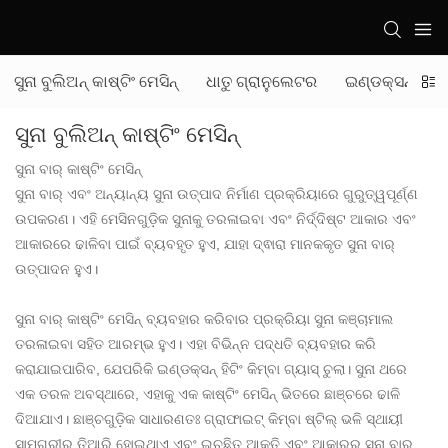
ସୁନା ବୁଲିଅନ୍ କାଷ୍ଟିଂ ମେସିନ୍
ଧାତୁ ଗ୍ରାନୁଲେଟର
ଇଣ୍ଡକ୍ସନ୍ ମେଲ୍ଟ
ସୁନା ବୁଲିଅନ୍ କାଷ୍ଟିଂ ମେସିନ୍
ସୁନା ବାର୍ କାଷ୍ଟିଂ ମେସିନ୍
ସୁନା ବାର୍ ଏବଂ ଅନ୍ୟାନ୍ୟ ସୁନା ଉତ୍ପାଦ ନିର୍ମାଣ ପ୍ରକ୍ରିୟାରେ ଗୁରୁତ୍ୱପୂର୍ଣ୍ଣ
ଉପକରଣ। ଏହି ମେସିନଗୁଡ଼ିକ ସୁନାକୁ ତରଳାଇବା ଏବଂ ନିର୍ଦ୍ଦିଷ୍ଟ ଆକାର ଏବଂ
ଆକାରରେ ଢାଳିବା ପାଇଁ ବ୍ୟବହୃତ ହୁଏ, ଯାହା ଦ୍ଵାରା ମାନକକୃତ ସୁନା ବାର୍
ଉତ୍ପାଦନ ହୁଏ।
ସୁନା ବାର୍ କାଷ୍ଟିଂ ମେସିନ୍ ବ୍ୟବହାର କରିବାର ପ୍ରକ୍ରିୟା ସୁନା କଞ୍ଚାମାଲ
ତରଳାଇବା ସହିତ ଆରମ୍ଭ ହୁଏ। ଏହା ବିଭିନ୍ନ ପଦ୍ଧତି ବ୍ୟବହାର କରି
କରାଯାଇପାରିବ, ଯେପରିକି ଇଣ୍ଡକ୍ସନ୍ ହିଟିଂ କିମ୍ବା ଗ୍ୟାସ୍ ଚୁଲା। ସୁନା ଥରେ
ଏକ ତରଳ ଅବସ୍ଥାରେ, ଏହାକୁ ଏକ କାଷ୍ଟିଂ ମେସିନ୍ ଭିତରେ ଛାଞ୍ଚରେ ଢାଳି
ଦିଆଯାଏ। ଛାଞ୍ଚଗୁଡ଼ିକ ସାଧାରଣତଃ ଗ୍ରାଫାଇଟ୍ କିମ୍ବା ଷ୍ଟିଲ୍ ଭଳି ସ୍ଥାୟୀ
ସାମଗ୍ରୀରୁ ତିଆରି ହୋଇଥାଏ ଏବଂ ଇଚ୍ଛିତ ଆକୃତି ଏବଂ ଆକାରର ସୁନା ବାର