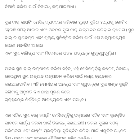
ତିଆରି କରିବା ପାଇଁ ଡିଜାଇନ୍ କରାଯାଇଥାଏ।
ସୁନା ବାର୍ କାଷ୍ଟିଂ ମେସିନ୍ ବ୍ୟବହାର କରିବାର ମୁଖ୍ୟ ସୁବିଧା ମଧ୍ୟରୁ ଗୋଟିଏ
ହେଉଛି ସଠିକ୍ ଆକାର ଏବଂ ଓଜନର ସୁନା ବାର୍ ଉତ୍ପାଦନ କରିବାର କ୍ଷମତା। ସୁନା
ବାର୍ ର ଗୁଣବତ୍ତା ଏବଂ ମୂଲ୍ୟ ସୁନିଶ୍ଚିତ କରିବା ପାଇଁ ଏହା ଅତ୍ୟାବଶ୍ୟକ,
କାରଣ ମାନକିତ ଆକାର
ଏବଂ ସୁନା ବାଣିଜ୍ୟ ଏବଂ ନିବେଶରେ ଓଜନ ଅତ୍ୟନ୍ତ ଗୁରୁତ୍ୱପୂର୍ଣ୍ଣ।
ମାନକ ସୁନା ବାର୍ ଉତ୍ପାଦନ କରିବା ସହିତ, ଏହି ମେସିନଗୁଡ଼ିକୁ କଷ୍ଟମ୍ ଡିଜାଇନ୍
ହୋଇଥିବା ସୁନା ଉତ୍ପାଦ ଉତ୍ପାଦନ କରିବା ପାଇଁ ମଧ୍ୟ ବ୍ୟବହାର
କରାଯାଇପାରିବ। ଏହି ନମନୀୟତା ଅନନ୍ୟ ଏବଂ ସ୍ୱତନ୍ତ୍ର ସୁନା ଖଣ୍ଡ ସୃଷ୍ଟି
କରିବାକୁ ଅନୁମତି ଦିଏ ଯାହା ପୂରଣ କରେ
ଗ୍ରାହକଙ୍କ ନିର୍ଦ୍ଦିଷ୍ଟ ଆବଶ୍ୟକତା ଏବଂ ପସନ୍ଦ।
ଏହା ସହିତ, ସୁନା ବାର୍ କାଷ୍ଟିଂ ମେସିନଗୁଡ଼ିକୁ ଦକ୍ଷତାର ସହିତ ଏବଂ ସୁରକ୍ଷିତ
ଭାବରେ କାର୍ଯ୍ୟ କରିବା ପାଇଁ ଡିଜାଇନ୍ କରାଯାଇଛି। ତରଳା ସୁନାର ସଠିକ୍
ପରିଚାଳନା ଏବଂ କାଷ୍ଟିଂ ପ୍ରକ୍ରିୟା ସୁନିଶ୍ଚିତ କରିବା ପାଇଁ ଏଗୁଡ଼ିକ ଉନ୍ନତ
ନିୟନ୍ତ୍ରଣ ଏବଂ ସୁରକ୍ଷା ବୈଶିଷ୍ଟ୍ୟ ସହିତ ସଜ୍ଜିତ।