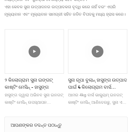
ଏହା କେବଳ ସୁନା ଉତ୍ପାଦନର ଉତ୍ପାଦକତା ବୃଦ୍ଧି କରେ ନାହିଁ ବରଂ ଏପରି
ମୂଲ୍ୟବାନ ଏବଂ ମୂଲ୍ୟବାନ ସାମଗ୍ରୀ ସହିତ ଜଡିତ ବିପଦକୁ ମଧ୍ୟ ହ୍ରାସ କରେ।
୨ କିଲୋଗ୍ରାମ ସୁନା ଇଙ୍ଗଟ୍
ସୁନା ରୂପା ବୁଲାନ୍ ହାସୁଙ୍ଗ ଉତ୍ପାଦ
କାଷ୍ଟିଂ ମେସିନ୍ - ହାସୁଙ୍ଗ
ପାଇଁ 4 କିଲୋଗ୍ରାମ ବାର୍ସ
ଭାକ୍ୟୁମ୍ ଇନଗଟ୍ କାଷ୍ଟିଂ ମେସିନ୍
ହାସୁଙ୍ଗ ଦ୍ୱାରା ଅଭିନବ ସୁନା ଇନଗଟ୍
ଆମର 4kg ବାର୍ସ ଭାକ୍ୟୁମ୍ ଇନଗଟ୍
କାଷ୍ଟିଂ ମେସିନ୍ ଉପସ୍ଥାପନ
କାଷ୍ଟିଂ ମେସିନ୍ ଆଣିଦେଉଛୁ, ସୁନା ଏବଂ
କରାଯାଉଛି! ପାରମ୍ପରିକ ପଦ୍ଧତିକୁ
ରୂପା ବୁଲିଅନ୍ କାଷ୍ଟିଂ ପାଇଁ ଉପଯୁକ୍ତ!
ବିଦାୟ ଦିଅ ଏବଂ ସୁନା କାଷ୍ଟିଂରେ
ହାସୁଙ୍ଗ ଉତ୍ପାଦ ସହିତ ଉଚ୍ଚ-
ଆପଣଙ୍କର ତଦନ୍ତ ପଠାନ୍ତୁ
ଦକ୍ଷତା ଏବଂ ସଠିକତାକୁ ନମସ୍କାର
ଗୁଣବତ୍ତା ଇନଗଟ୍ ଉତ୍ପାଦନର
କର। ଆପଣ ଏକ ଛୋଟ-ସ୍ତରର
ଅଭିଜ୍ଞତା ପାଆନ୍ତୁ। #ingotcasting