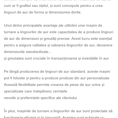
cum ar fi grafitul sau oțelul, și sunt concepute pentru a crea
lingouri de aur de forma și dimensiunea dorite.
Unul dintre principalele avantaje ale utilizării unei mașini de
turnare a lingourilor de aur este capacitatea de a produce lingouri
de aur de dimensiuni și greutăți precise. Acest lucru este esențial
pentru a asigura calitatea și valoarea lingourilor de aur, deoarece
dimensiunile standardizate...
și greutatea sunt cruciale în tranzacționarea și investițiile în aur.
Pe lângă producerea de lingouri de aur standard, aceste mașini
pot fi folosite și pentru a produce produse din aur personalizate.
Această flexibilitate permite crearea de piese de aur unice și
specializate care îndeplinesc cerințele
nevoile și preferințele specifice ale clientului.
În plus, mașinile de turnare a lingourilor de aur sunt proiectate să
funcționeze eficient și în siguranță. Acestea sunt echipate cu