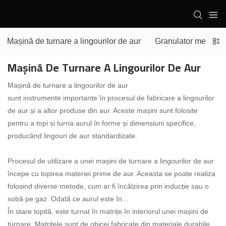
Mașină de turnare a lingourilor de aur
Granulator metalic
Mașină De Turnare A Lingourilor De Aur
Mașină de turnare a lingourilor de aur
sunt instrumente importante în procesul de fabricare a lingourilor
de aur și a altor produse din aur. Aceste mașini sunt folosite
pentru a topi și turna aurul în forme și dimensiuni specifice,
producând lingouri de aur standardizate.
Procesul de utilizare a unei mașini de turnare a lingourilor de aur
începe cu topirea materiei prime de aur. Aceasta se poate realiza
folosind diverse metode, cum ar fi încălzirea prin inducție sau o
sobă pe gaz. Odată ce aurul este în...
În stare topită, este turnat în matrițe în interiorul unei mașini de
turnare. Matrițele sunt de obicei fabricate din materiale durabile,