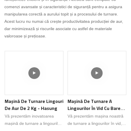
comenzi avansate și caracteristici de siguranță pentru a asigura
manipularea corectă a aurului topit și a procesului de turnare.
Acest lucru nu numai că crește productivitatea producției de aur,
dar minimizează și riscurile asociate cu astfel de materiale
valoroase și prețioase.
Mașină De Turnare Lingouri
Mașină De Turnare A
De Aur De 2 Kg - Hasung
Lingourilor În Vid Cu Bare
De 4 Kg Pentru Aur Și
Vă prezentăm inovatoarea
Vă prezentăm mașina noastră
Argint, Hasung Products
mașină de turnare a lingourilor
de turnare a lingourilor în vid,
de aur de la Hasung! Spuneți
cu bare de 4 kg, perfectă