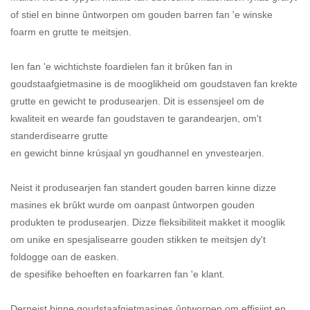
of stiel en binne ûntworpen om gouden barren fan 'e winske
foarm en grutte te meitsjen.
Ien fan 'e wichtichste foardielen fan it brûken fan in
goudstaafgietmasine is de mooglikheid om goudstaven fan krekte
grutte en gewicht te produsearjen. Dit is essensjeel om de
kwaliteit en wearde fan goudstaven te garandearjen, om't
standerdisearre grutte
en gewicht binne krúsjaal yn goudhannel en ynvestearjen.
Neist it produsearjen fan standert gouden barren kinne dizze
masines ek brûkt wurde om oanpast ûntworpen gouden
produkten te produsearjen. Dizze fleksibiliteit makket it mooglik
om unike en spesjalisearre gouden stikken te meitsjen dy't
foldogge oan de easken.
de spesifike behoeften en foarkarren fan 'e klant.
Derneist binne goudstaafgietmasines ûntworpen om effisjint en