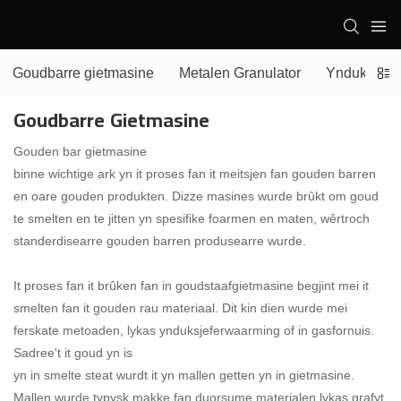
Goudbarre gietmasine
Metalen Granulator
Ynduksje s
Goudbarre Gietmasine
Gouden bar gietmasine
binne wichtige ark yn it proses fan it meitsjen fan gouden barren
en oare gouden produkten. Dizze masines wurde brûkt om goud
te smelten en te jitten yn spesifike foarmen en maten, wêrtroch
standerdisearre gouden barren produsearre wurde.
It proses fan it brûken fan in goudstaafgietmasine begjint mei it
smelten fan it gouden rau materiaal. Dit kin dien wurde mei
ferskate metoaden, lykas ynduksjeferwaarming of in gasfornuis.
Sadree't it goud yn is
yn in smelte steat wurdt it yn mallen getten yn in gietmasine.
Mallen wurde typysk makke fan duorsume materialen lykas grafyt