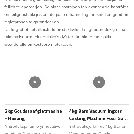
feilich te operearjen. Se binne foarsjoen fan avansearre kontrôles
en feiligensfunksjes om de juste ôfhanneling fan smelten goud en
it gietproses te garandearjen.
Dit fergruttet net allinich de produktiviteit fan goudproduksje, mar
minimalisearret ek de risiko's dy't ferbûn binne mei sokke
weardefolle en kostbere materialen.
2kg Goudstaafgietmasine
4kg Bars Vacuum Ingots
- Hasung
Casting Machine Foar Goud
Sulver Bullion Hasung
Yntroduksje fan 'e ynnovative
Yntroduksje fan ús 4kg Barren
Products
goudstaafjittemasine fan
Vacuüm Ingots Casting