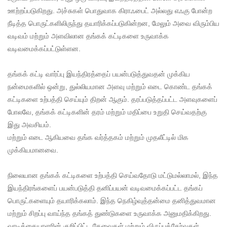
ஊற்றப்படுகிறது. அச்சுகள் பொதுவாக கிராஃபைட் அல்லது எஃகு போன்ற
நீடித்த பொருட்களிலிருந்து தயாரிக்கப்படுகின்றன, மேலும் அவை விரும்பிய
வடிவம் மற்றும் அளவிலான தங்கக் கட்டிகளை உருவாக்க
வடிவமைக்கப்பட்டுள்ளன.
தங்கக் கட்டி வார்ப்பு இயந்திரத்தைப் பயன்படுத்துவதன் முக்கிய
நன்மைகளில் ஒன்று, துல்லியமான அளவு மற்றும் எடை கொண்ட தங்கக்
கட்டிகளை உற்பத்தி செய்யும் திறன் ஆகும். தரப்படுத்தப்பட்ட அளவுகளைப்
போலவே, தங்கக் கட்டிகளின் தரம் மற்றும் மதிப்பை உறுதி செய்வதற்கு
இது அவசியம்.
மற்றும் எடை ஆகியவை தங்க வர்த்தகம் மற்றும் முதலீட்டில் மிக
முக்கியமானவை.
நிலையான தங்கக் கட்டிகளை உற்பத்தி செய்வதோடு மட்டுமல்லாமல், இந்த
இயந்திரங்களைப் பயன்படுத்தி தனிப்பயன் வடிவமைக்கப்பட்ட தங்கப்
பொருட்களையும் தயாரிக்கலாம். இந்த நெகிழ்வுத்தன்மை தனித்துவமான
மற்றும் சிறப்பு வாய்ந்த தங்கத் துண்டுகளை உருவாக்க அனுமதிக்கிறது.
வாடிக்கையாளரின் குறிப்பிட்ட தேவைகள் மற்றும் விருப்பத்தேர்வுகள்.