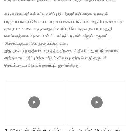
கூடுதலாக, தங்கக் கட்டி வார்ப்பு இயந்திரங்கள் திறமையாகவும்
பாதுகாப்பாகவும் செயல்பட வடிவமைக்கப்பட்டுள்ளன. உருகிய தங்கத்தை
முறையாகக் கையாளுவதையும் வார்ப்பு செயல்முறையையும் உறுதி
செய்வதற்காக அவை மேம்பட்ட கட்டுப்பாடுகள் மற்றும் பாதுகாப்பு
அம்சங்களுடன் பொருத்தப்பட்டுள்ளன.
இது தங்க உற்பத்தியின் உற்பத்தித்திறனை அதிகரிப்பது மட்டுமல்லாமல்,
அத்தகைய மதிப்புமிக்க மற்றும் விலையுயர்ந்த பொருட்களுடன்
தொடர்புடைய அபாயங்களையும் குறைக்கிறது.
2 கிலோ தங்க இங்காட் வார்ப்பு
தங்க வெள்ளி பொன் ஹசுங்