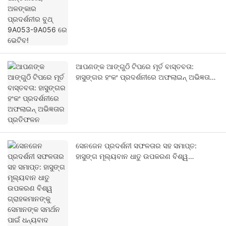
ଆପଣଙ୍କ ଆଙ୍ଗୁଠି ଟିପରେ ମୂର୍ତ ବାସ୍ତବତା:
ହାସୁଙ୍ଗର ହଂକଂ ପ୍ରଦର୍ଶନୀରେ ଅଫଲାଇନ୍ ଅଭିଜ୍ଞତାର
ପ୍ରତିଫଳନ
ସେନଜେନ ପ୍ରଦର୍ଶନୀ ସଫଳତାର ସହ ସମାପ୍ତ:
ହାସୁଙ୍ଗ ମୂଲ୍ୟବାନ ଧାତୁ ଉପକରଣ ବିଶ୍ୱ
ଗ୍ରାହକମାନଙ୍କୁ ସେମାନଙ୍କ ସମର୍ଥନ ପାଇଁ ଧନ୍ୟବାଦ
ଜଣାଇଲା!