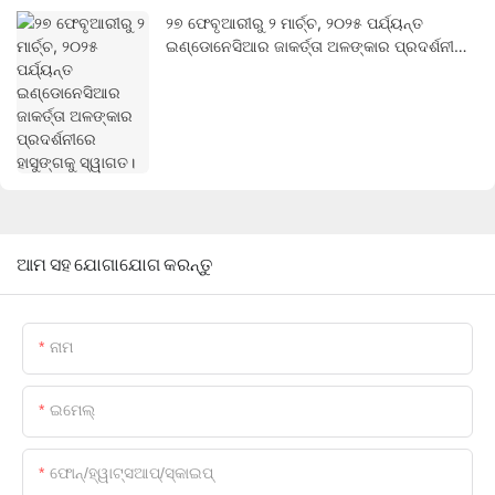
୨୭ ଫେବୃଆରୀରୁ ୨ ମାର୍ଚ୍ଚ, ୨୦୨୫ ପର୍ଯ୍ୟନ୍ତ
ଇଣ୍ଡୋନେସିଆର ଜାକର୍ତ୍ତା ଅଳଙ୍କାର ପ୍ରଦର୍ଶନୀରେ
ହାସୁଙ୍ଗକୁ ସ୍ୱାଗତ।
ଆମ ସହ ଯୋଗାଯୋଗ କରନ୍ତୁ
ନାମ
ଇମେଲ୍
ଫୋନ୍/ହ୍ୱାଟ୍ସଆପ୍/ସ୍କାଇପ୍