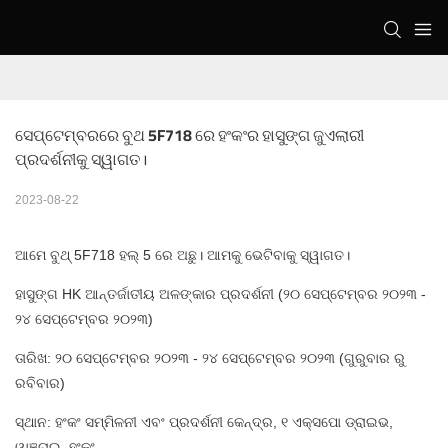
ସେପ୍ଟେମ୍ବରରେ ବୁଥ 5F718 ରେ ହଂକଂର ହାସୁଙ୍ଗ ଜୁଏଲାରୀ 
ପ୍ରଦର୍ଶନୀକୁ ସ୍ୱାଗତ।
2023-08-22
ଆମେ ବୁଥ୍ 5F718 ହଲ୍ 5 ରେ ଅଛୁ। ଆମକୁ ଭେଟିବାକୁ ସ୍ୱାଗତ।
ହାସୁଙ୍ଗ HK ଆନ୍ତର୍ଜାତୀୟ ଅଳଙ୍କାର ପ୍ରଦର୍ଶନୀ (୨୦ ସେପ୍ଟେମ୍ବର ୨୦୨୩ -
୨୪ ସେପ୍ଟେମ୍ବର ୨୦୨୩)
ତାରିଖ: ୨୦ ସେପ୍ଟେମ୍ବର ୨୦୨୩ - ୨୪ ସେପ୍ଟେମ୍ବର ୨୦୨୩ (ଗୁରୁବାର ରୁ
ରବିବାର)
ସ୍ଥାନ: ହଂକଂ ସମ୍ମିଳନୀ ଏବଂ ପ୍ରଦର୍ଶନୀ କେନ୍ଦ୍ର, ୧ ଏକ୍ସପୋ ଡ୍ରାଇଭ,
ୱାଞ୍ଚାଇ, ହଂକଂ