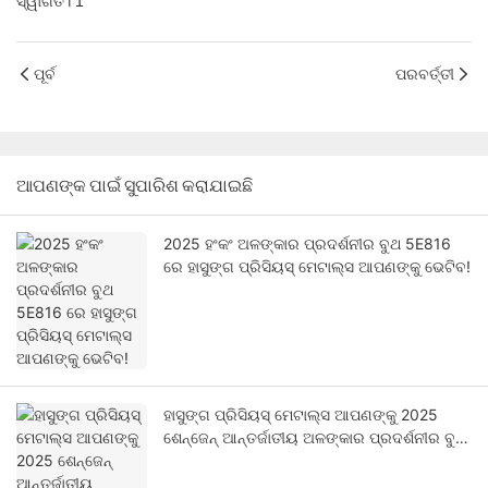
ପୂର୍ବ
ପରବର୍ତ୍ତୀ
ଆପଣଙ୍କ ପାଇଁ ସୁପାରିଶ କରାଯାଇଛି
2025 ହଂକଂ ଅଳଙ୍କାର ପ୍ରଦର୍ଶନୀର ବୁଥ 5E816
ରେ ହାସୁଙ୍ଗ ପ୍ରିସିୟସ୍ ମେଟାଲ୍ସ ଆପଣଙ୍କୁ ଭେଟିବ!
ହାସୁଙ୍ଗ ପ୍ରିସିୟସ୍ ମେଟାଲ୍ସ ଆପଣଙ୍କୁ 2025
ଶେନ୍‌ଜେନ୍ ଆନ୍ତର୍ଜାତୀୟ ଅଳଙ୍କାର ପ୍ରଦର୍ଶନୀର ବୁଥ୍
9A053-9A056 ରେ ଭେଟିବ!