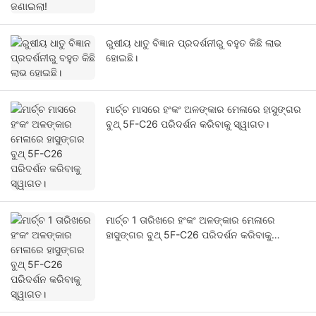
ରୁଷୀୟ ଧାତୁ ବିଜ୍ଞାନ ପ୍ରଦର୍ଶନୀରୁ ବହୁତ କିଛି ଲାଭ
ହୋଇଛି।
ମାର୍ଚ୍ଚ ମାସରେ ହଂକଂ ଅଳଙ୍କାର ମେଳାରେ ହାସୁଙ୍ଗର
ବୁଥ୍ 5F-C26 ପରିଦର୍ଶନ କରିବାକୁ ସ୍ୱାଗତ।
ମାର୍ଚ୍ଚ 1 ତାରିଖରେ ହଂକଂ ଅଳଙ୍କାର ମେଳାରେ
ହାସୁଙ୍ଗର ବୁଥ୍ 5F-C26 ପରିଦର୍ଶନ କରିବାକୁ
ସ୍ୱାଗତ।