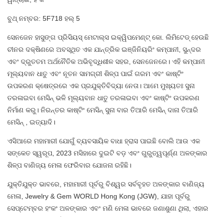
ବୁଥ୍ ନମ୍ବର: 5F718 ହଲ୍ 5
ସେନଜେନ ହାସୁଙ୍ଗ ପ୍ରିସିୟସ୍ ମେଟାଲ୍ସ ଇକ୍ୱିପମେଣ୍ଟ୍ କୋ. ଲିମିଟେଡ୍ ହେଉଛି
ଚୀନର ଦକ୍ଷିଣରେ ଅବସ୍ଥିତ ଏକ ଯାନ୍ତ୍ରିକ ଇଞ୍ଜିନିୟରିଂ କମ୍ପାନୀ, ସୁନ୍ଦର
ଏବଂ ଦ୍ରୁତତମ ଅର୍ଥନୈତିକ ଅଭିବୃଦ୍ଧିଶୀଳ ସହର, ସେନଜେନରେ। ଏହି କମ୍ପାନୀ
ମୂଲ୍ୟବାନ ଧାତୁ ଏବଂ ନୂତନ ସାମଗ୍ରୀ ଶିଳ୍ପ ପାଇଁ ଗରମ ଏବଂ କାଷ୍ଟିଂ
ଉପକରଣ କ୍ଷେତ୍ରରେ ଏକ ପ୍ରଯୁକ୍ତିବିଦ୍ୟା ନେତା। ଆମେ ମୁଖ୍ୟତଃ
ସୁନା
ତରଳାଇବା ମେସିନ୍
ଭଳି ମୂଲ୍ୟବାନ ଧାତୁ ତରଳାଇବା ଏବଂ କାଷ୍ଟିଂ ଉପକରଣ
ନିର୍ମାଣ କରୁ।
ନିରନ୍ତର କାଷ୍ଟିଂ ମେସିନ୍
ସୁନା ବାର ତିଆରି ମେସିନ୍
ଦାନା ତିଆରି
ମେସିନ୍
, ଇତ୍ୟାଦି।
ଏସିଆରେ ମହାମାରୀ ଯୋଗୁଁ ବ୍ୟବସାୟିକ ବାଧା ହ୍ରାସ ପାଇଛି ବୋଲି ଆଉ ଏକ
ସଙ୍କେତ ସ୍ୱରୂପ, 2023 ମସିହାରେ ଦୁଇଟି ବଡ଼ ଏବଂ ଗୁରୁତ୍ୱପୂର୍ଣ୍ଣ ଅଳଙ୍କାର
ଶିଳ୍ପ ବାଣିଜ୍ୟ ମେଳା ଫେରିବାର ଯୋଜନା ରହିଛି।
ଯୁକ୍ତିଯୁକ୍ତ ଭାବରେ, ମହାମାରୀ ପୂର୍ବରୁ ବିଶ୍ୱର ସର୍ବବୃହତ ଅଳଙ୍କାର ବାଣିଜ୍ୟ
ମେଳା, Jewelry & Gem WORLD Hong Kong (JGW), ଯାହା ପୂର୍ବରୁ
ସେପ୍ଟେମ୍ବର ହଂକଂ ଅଳଙ୍କାର ଏବଂ ମଣି ମେଳା ଭାବରେ ଜଣାଶୁଣା ଥିଲା, ଏହାର