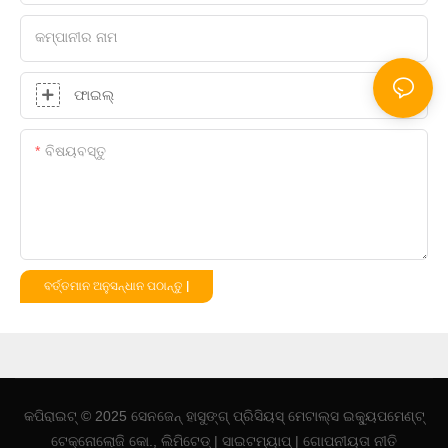
କମ୍ପାନୀର ନାମ
ଫାଇଲ୍
ବିଷୟବସ୍ତୁ
ବର୍ତ୍ତମାନ ଅନୁସନ୍ଧାନ ପଠାନ୍ତୁ |
କପିରାଇଟ୍ © 2025 ସେନଜେନ୍ ହାସୁଙ୍ଗ୍ ପ୍ରିସିୟସ୍ ମେଟାଲ୍ସ ଇକ୍ୟୁପମେଣ୍ଟ୍
ଟେକ୍ନୋଲୋଜି କୋ., ଲିମିଟେଡ୍ |
ସାଇଟମ୍ୟାପ୍
|
ଗୋପନୀୟତା
ନୀତି