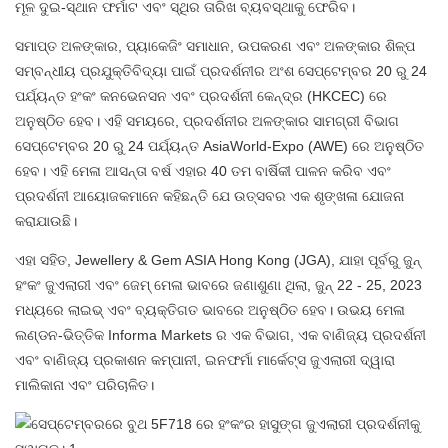
ମୂଳ ଦୁଇ-ସ୍ଥାନ ଫର୍ମାଟ ଏବଂ ସ୍ଥିର ତାରିଖ ବ୍ୟବସ୍ଥାକୁ ଫେରିବ।
ସମାପ୍ତ ଅଳଙ୍କାର, ପ୍ୟାକେଜିଂ ସମାଧାନ, ଉପକରଣ ଏବଂ ଅଳଙ୍କାର ଶିଳ୍ପ
ସମ୍ବନ୍ଧୀୟ ପ୍ରଯୁକ୍ତିବିଦ୍ୟା ପାଇଁ ପ୍ରଦର୍ଶନୀର ଅଂଶ ସେପ୍ଟେମ୍ବର 20 ରୁ 24
ପର୍ଯ୍ୟନ୍ତ ହଂକଂ କନଭେନସନ ଏବଂ ପ୍ରଦର୍ଶନୀ କେନ୍ଦ୍ର (HKCEC) ରେ
ଅନୁଷ୍ଠିତ ହେବ। ଏହି ସମୟରେ, ପ୍ରଦର୍ଶନୀର ଅଳଙ୍କାର ସାମଗ୍ରୀ ବିଭାଗ
ସେପ୍ଟେମ୍ବର 20 ରୁ 24 ପର୍ଯ୍ୟନ୍ତ AsiaWorld-Expo (AWE) ରେ ଅନୁଷ୍ଠିତ
ହେବ। ଏହି ମେଳା ଆସନ୍ତା ବର୍ଷ ଏହାର 40 ତମ ବାର୍ଷିକୀ ପାଳନ କରିବ ଏବଂ
ପ୍ରଦର୍ଶନୀ ଆୟୋଜକମାନେ କହିଛନ୍ତି ଯେ ଉତ୍ସବର ଏକ ଶୃଙ୍ଖଳା ଯୋଜନା
କରାଯାଉଛି।
ଏହା ସହିତ, Jewellery & Gem ASIA Hong Kong (JGA), ଯାହା ପୂର୍ବରୁ ଜୁନ୍
ହଂକଂ ଜୁଏଲାରୀ ଏବଂ ଜେମ୍ ମେଳା ଭାବରେ ଜଣାଶୁଣା ଥିଲା, ଜୁନ୍ 22 - 25, 2023
ମଧ୍ୟରେ ଲାଇଭ୍ ଏବଂ ବ୍ୟକ୍ତିଗତ ଭାବରେ ଅନୁଷ୍ଠିତ ହେବ। ଉଭୟ ମେଳା
ଲଣ୍ଡନ-ଭିତ୍ତିକ Informa Markets ର ଏକ ବିଭାଗ, ଏକ ବାଣିଜ୍ୟ ପ୍ରଦର୍ଶନୀ
ଏବଂ ବାଣିଜ୍ୟ ପ୍ରକାଶନ କମ୍ପାନୀ, ଇନଫର୍ମା ମାର୍କେଟ୍ସ ଜୁଏଲାରୀ ଦ୍ୱାରା
ମାଲିକାନା ଏବଂ ପରିଚାଳିତ।