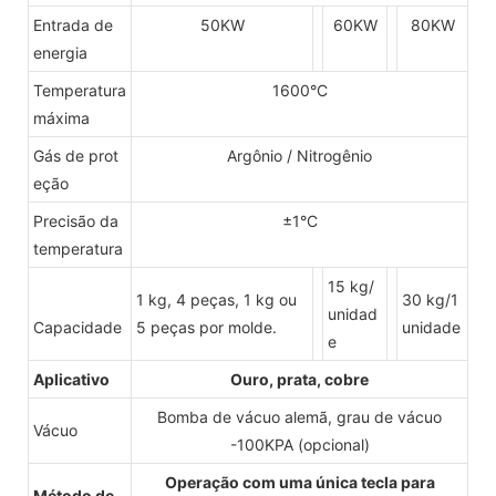
Entrada de
50KW
60KW
80KW
energia
Temperatura
1600°C
máxima
Gás de prot
Argônio / Nitrogênio
eção
Precisão da
±1°C
temperatura
15 kg/
1 kg, 4 peças, 1 kg ou
30 kg/1
unidad
Capacidade
5 peças por molde.
unidade
e
Aplicativo
Ouro, prata, cobre
Bomba de vácuo alemã, grau de vácuo
Vácuo
-100KPA (opcional)
Operação com uma única tecla para
Método de