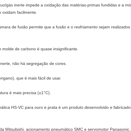
ácuo/gás inerte impede a oxidação das matérias-primas fundidas e a m
e oxidam facilmente.
a câmara de fusão permite que a fusão e o resfriamento sejam realiza
o molde de carbono é quase insignificante.
inerte, não há segregação de cores.
ngano), que é mais fácil de usar.
tura é mais precisa (±1°C).
ática HS-VC para ouro e prata é um produto desenvolvido e fabricado
C da Mitsubishi, acionamento pneumático SMC e servomotor Panasonic,