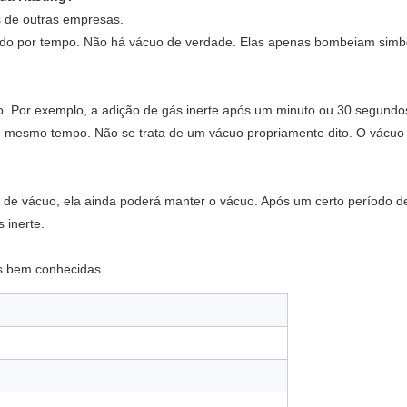
 de outras empresas.
lado por tempo. Não há vácuo de verdade. Elas apenas bombeiam sim
o. Por exemplo, a adição de gás inerte após um minuto ou 30 segundos 
s ao mesmo tempo. Não se trata de um vácuo propriamente dito. O vác
e vácuo, ela ainda poderá manter o vácuo. Após um certo período de t
 inerte.
s bem conhecidas.