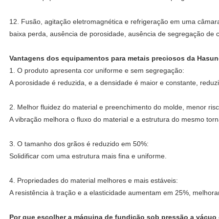
12. Fusão, agitação eletromagnética e refrigeração em uma câmara
baixa perda, ausência de porosidade, ausência de segregação de c
Vantagens dos equipamentos para metais preciosos da Hasu
1. O produto apresenta cor uniforme e sem segregação:
A porosidade é reduzida, e a densidade é maior e constante, redu
2. Melhor fluidez do material e preenchimento do molde, menor risco
A vibração melhora o fluxo do material e a estrutura do mesmo tor
3. O tamanho dos grãos é reduzido em 50%:
Solidificar com uma estrutura mais fina e uniforme.
4. Propriedades do material melhores e mais estáveis:
A resistência à tração e a elasticidade aumentam em 25%, melh
Por que escolher a máquina de fundição sob pressão a vácu