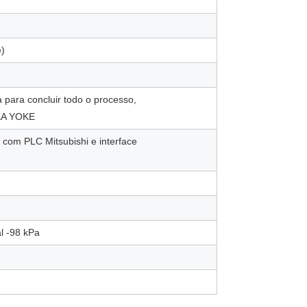
e)
para concluir todo o processo,
OKA YOKE
e com PLC Mitsubishi e interface
l -98 kPa