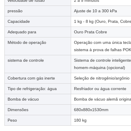
velocidade de fusão
2 a 5 minutos
pressão
Ajuste de 10 a 300 kPa
Capacidade
1 kg - 8 kg (Ouro, Prata, Cobr
Adequado para
Ouro Prata Cobre
Método de operação
Operação com uma única tecla 
sistema à prova de falhas P
sistema de controle
Sistema de controle inteligent
homem-máquina (opcional)
Cobertura com gás inerte
Seleção de nitrogênio/argônio
Tipo de refrigeração: água
Resfriador ou água corrente
Bomba de vácuo
Bomba de vácuo alemã origina
Dimensões
680x880x1530mm
Peso
180 kg