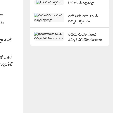
UK నుండి కస్టమర్లు
లో
సౌదీ అరేబియా నుండి
వచ్చిన కస్టమర్లు
సం
ఇథియోపియా నుండి
వచ్చిన వినియోగదారులు
తాంబుల్
ాతో ఇతర
టిఫికేట్