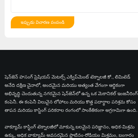
ఇప్పుడు విచారణ పంపండి
షెన్‌జెన్ హసంగ్ ప్రెషియస్ మెటల్స్ ఎక్విప్‌మెంట్ టెక్నాలజీ కో., లిమిటెడ్
అనేది దక్షిణ చైనాలో, అందమైన మరియు అత్యంత వేగంగా ఆర్థికంగా
అభివృద్ధి చెందుతున్న నగరమైన షెన్‌జెన్‌లో ఉన్న ఒక మెకానికల్ ఇంజనీరింగ్
కంపెనీ. ఈ కంపెనీ విలువైన లోహాలు మరియు కొత్త పదార్థాల పరిశ్రమ కోసం
తాపన మరియు కాస్టింగ్ పరికరాల రంగంలో సాంకేతికంగా అగ్రగామిగా ఉంది.
వాక్యూమ్ కాస్టింగ్ టెక్నాలజీలో మాకున్న బలమైన పరిజ్ఞానం, అధిక-మిశ్రమ
ఉక్కు, అధిక వాక్యూమ్ అవసరమైన ప్లాటినం-రోడియం మిశ్రమం, బంగారం