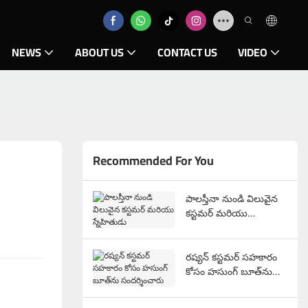
NEWS
ABOUT US
CONTACT US
VIDEO
Recommended For You
పాలస్తీనా నుండి విలువైన
కస్టమర్ మరియు
స్నేహితుడు
రష్యన్ కస్టమర్ సహకారం
కోసం హసుంగ్ బూత్‌ను
సందర్శించారు