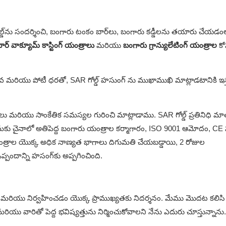
ల్డ్‌ను సందర్శించి, బంగారు టంకం బార్‌లు, బంగారు కడ్డీలను తయారు చేయడం
ర్ వాక్యూమ్ కాస్టింగ్ యంత్రాలు
మరియు
బంగారు గ్రాన్యులేటింగ్ యంత్రాల
కో
సేవ మరియు పోటీ ధరతో, SAR గోల్డ్ హసుంగ్ ను ముఖాముఖి మాట్లాడటానికి ఇస్
మరియు సాంకేతిక సమస్యల గురించి మాట్లాడాము. SAR గోల్డ్ ప్రతినిధి మ
్రమకు చైనాలో అతిపెద్ద బంగారు యంత్రాల కర్మాగారం, ISO 9001 ఆమోదం, CE సర్
త్రాల యొక్క అధిక నాణ్యత భాగాలు దిగుమతి చేయబడ్డాయి, 2 రోజుల
పందాన్ని హసంగ్‌కు అప్పగించింది.
మరియు నిర్వహించడం యొక్క ప్రాముఖ్యతకు నిదర్శనం. మేము మొదట కలిసి
 వారితో పెద్ద భవిష్యత్తును నిర్మించుకోవాలని నేను ఎదురు చూస్తున్నాను.