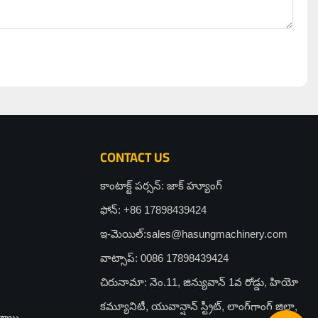
CONTACT US
కాంటాక్ట్ పర్సన్: జాక్ హ్యూంగ్
ఫోన్: +86 17898439424
ఇ-మెయిల్:
sales@hasungmachinery.com
వాట్సాప్: 0086 17898439424
చిరునామా: నెం.11, జిన్యువాన్ 1వ రోడ్డు, హియో
కమ్యూనిటీ, యువాన్షాన్ స్ట్రీట్, లాంగ్‌గాంగ్ జిల్లా,
రాలు