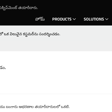
గ్ ఎక్విప్‌మెంట్ తయారీదారు.
హోమ్
PRODUCTS
SOLUTIONS
్‌లో ఒక విలువైన కస్టమర్‌ను సందర్శించడం.
చడం.
ు మరియు బంగారు ఆభరణాల తయారీదారులలో ఒకటి.