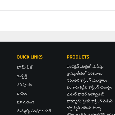
QUICK LINKS
PRODUCTS
ఇండక్షన్ మెల్టింగ్ మెషీన్లు
హొమ్ పేజ్
గ్రాన్యులేటింగ్ పరికరాలు
ఉత్పత్తి
నిరంతర కాస్టింగ్ యంత్రాలు
పరిష్కారం
బంగారు కడ్డీల కాస్టింగ్ యంత్రం
వార్తలు
మెటల్ పౌడర్ అటామైజర్
వాక్యూమ్ ప్రెజర్ కాస్టింగ్ మెషిన్
మా గురించి
గోల్డ్ స్మిత్ రోలింగ్ మిల్స్
మమ్మల్ని సంప్రదించండి
బోలు బంతిని తయారుచేసే యంత్