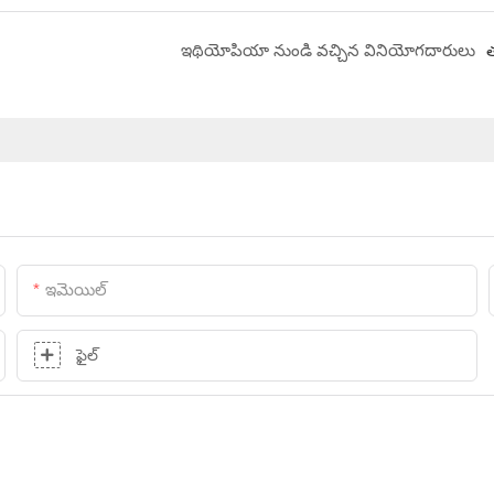
ఇథియోపియా నుండి వచ్చిన వినియోగదారులు
ఇమెయిల్
ఫైల్