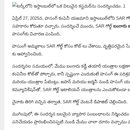
ఏప్రిల్ 27, 2025న, హసంగ్ కంపెనీ యజమాని ఇస్తాంబుల్‌లోని SAR గో
సహకారం కోరుతూ వచ్చారు. సందర్శించే ముందు, SAR గోల్డ్
బంగారు బా
హసంగ్‌కు విచారణ పంపింది,
హసుంగ్ అమ్మకాలు SAR గోల్డ్ కోసం కోట్ లు చేశాయి, వృత్తిపరమైన 
కు ఆహ్వానించింది.
సందర్శనల సమయంలో, మేము బంగారు కడ్డీ తయారీ యంత్రాల లక్షణాలు 
కంపెనీల కోట్‌తో పోల్చారు, కానీ స్పష్టంగా ఎందుకంటే హసంగ్ ఈ పరిశ
మరియు యంత్రాల పేటెంట్లు, జపాన్ మరియు జర్మనీ నుండి హసంగ్ యం
కమ్యూనికేషన్‌తో, SAR గోల్డ్ ఇటాలియన్ యంత్రాలను ఎంచుకోకుండా ఒప్
చైనాకు తిరిగి వచ్చిన తర్వాత, SAR గోల్డ్ వెంటనే డిపాజిట్ చెల్లించింది.
ముగింపులో, ఈ సందర్శన బలమైన వ్యాపార సంబంధాలను నిర్మించడం 
పనిచేయడం ప్రారంభించినప్పటి నుండి మేము చాలా దూరం వచ్చాము మరియు