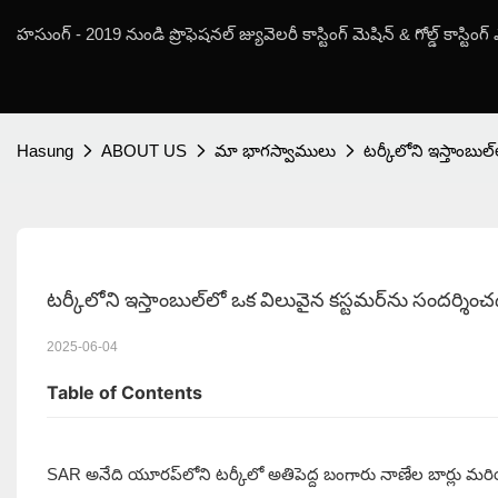
హసుంగ్ - 2019 నుండి ప్రొఫెషనల్ జ్యువెలరీ కాస్టింగ్ మెషిన్ & గోల్డ్ కాస్టిం
Hasung
ABOUT US
మా భాగస్వాములు
టర్కీలోని ఇస్తాంబుల
టర్కీలోని ఇస్తాంబుల్‌లో ఒక విలువైన కస్టమర్‌ను సందర్శిం
2025-06-04
Table of Contents
SAR అనేది యూరప్‌లోని టర్కీలో అతిపెద్ద బంగారు నాణేల బార్ల