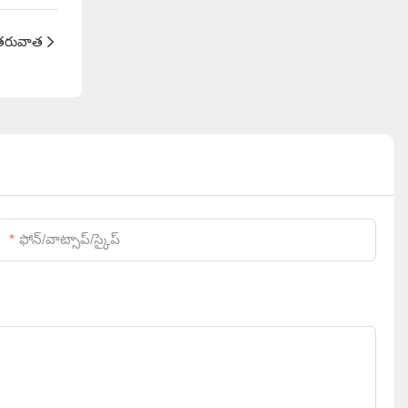
తరువాత
ఫోన్/వాట్సాప్/స్కైప్