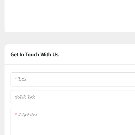
Get In Touch With Us
పేరు
కంపెనీ పేరు
విషయము