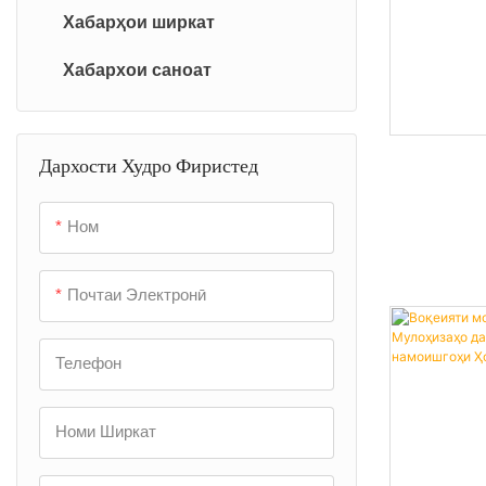
Хабарҳои ширкат
Хабархои саноат
Дархости Худро Фиристед
Ном
Почтаи Электронӣ
Телефон
Номи Ширкат