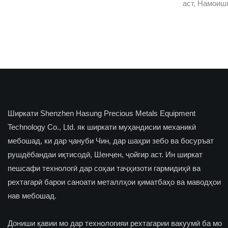
аст, Намоиш
Саудӣ ҳамчу
аввалиндараҷ
тарроҳӣ ва 
Намоиши имс
2024 ба нақ
медиҳад, ки
пешвоёни со
заргарӣ аз с
Ширкати Shenzhen Hasung Precious Metals Equipment
камоли хушн
Technology Co., Ltd. як ширкати муҳандисии механикӣ
дар ин чора
мебошад, ки дар ҷануби Чин, дар шаҳри зебо ва босуръат
кард ва шум
рушдёбандаи иқтисодӣ, Шенҷен, ҷойгир аст. Ин ширкат
мекунем, ки
пешсафи технологӣ дар соҳаи таҷҳизоти гармидиҳӣ ва
рехтагарӣ барои саноати металлҳои қиматбаҳо ва маводҳои
нав мебошад.
Дониши қавии мо дар технологияи рехтагарии вакуумӣ ба мо