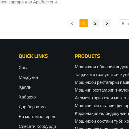
гоҳи заргарӣ дар Арабистони
н чорабинии
аест, ки беҳтарин ҳунар,
1
2
инноватсияро намоиш медиҳад.
ола, ки 18-20 декабри соли
ша гирифта шудааст, ваъда
 як ҷамъомади ғайриоддии
QUICK LINKS
PRODUCTS
ҳа, ҳунармандон ва дӯстдорони
аросари ҷаҳон хоҳад буд. Мо бо
Мошинҳои обшавии индук
Хона
удӣ эълон мекунем, ки Ҳасунг
Таҷҳизоти гранулятсиякун
Маҳсулот
бинии бонуфуз ширкат хоҳад
Мошинҳои рехтагарии пай
Ҳалли
оро гарму ҷӯшон даъват
Мошини рехтагарии тиллои
 ба дӯкони мо ташриф оред.
Хабарҳо
Атомизатори хокаи металл
Мошини рехтагарии фишор
Дар бораи мо
Корхонаҳои ғелондакунии 
Бо мо тамос гиред
Мошинҳои сохтани тӯби х
Сиёсати Корбурди
Мошини сохтани занҷир