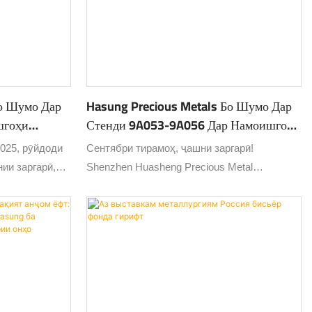
Бо Шумо Дар
Hasung Precious Metals Бо Шумо Дар
шгоҳи
Стенди 9A053-9A056 Дар Намоишгоҳи
 Вохӯрад!
Байналмилалии Ҷавоҳироти Шенҷен
2025, рӯйдоди
Сентябри тирамоҳ, ҷашни заргарӣ!
2025 Вохӯрад!
ии заргарӣ,
Shenzhen Huasheng Precious Metal
ҷавоҳироти
Equipment Technology Co., Ltd. шуморо
ад! Ҳамчун як
самимона даъват мекунад, ки дар
еҳсоли
Намоишгоҳи байналмилалии ҷавоҳироти
аҳо, Shenzhen
2025 Shenzhen (11-15 сентябр) иштирок
ent Technology
кунед, ба мо дар чорабинии бузурги соҳа
логияи
ҳамроҳ шавед ва тамоюлҳои нави
пешқадамро
технологияи металлҳои қиматбаҳоро