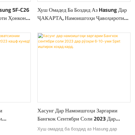
sung 5F-C26
Хуш Омадед Ба Боздид Аз Hasung Дар
оти Ҳонконг
ҶАКАРТА, Намоишгоҳи Ҷавоҳироти
ИНДОНЕЗИЯ, Аз 27 Феврал То 2
Марти Соли 2025
и
Хасунг Дар Намоишгоҳи Заргарии
и
Бангкок Сентябри Соли 2023 Дар
023 Кашф
Рӯзҳои 6-10-Уми Spet Иштирок Хоҳад
Хуш омадед ба боздид аз Hasung дар
Кард.