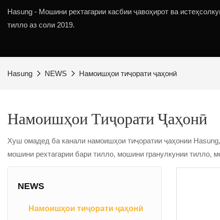
Hasung - Мошини рехтагарии касбии ҷавоҳирот ва истеҳсолку
тилло аз соли 2019.
Hasung
NEWS
Намоишҳои тиҷорати ҷаҳонӣ
Намоишҳои Тиҷорати Ҷаҳонӣ
Хуш омадед ба канали намоишҳои тиҷоратии ҷаҳонии Hasung,
мошини рехтагарии бари тилло, мошини гранулкунии тилло, м
NEWS
Намоишҳои тиҷорати ҷаҳонӣ