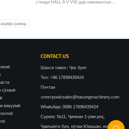
стенди HALL 8 V V42 дар намоишгоҳи
ҷавоҳироти Бангкок дар 6-10-уми Spet. 2023.
CONTACT US
сионӣ
Шахси тамос: Ҷек Ҳенг
ӣ
Тел: +86 17898439424
васта
Почтаи
 сӯзанӣ
электронӣ:
sales@hasungmachinery.com
ӣ
и вакуумӣ
WhatsApp: 0086 17898439424
тиллоӣ
Суроға: №11, Ҷинюан 1-уми роҳ,
олӣ
Ҷамъияти Ҳео, кӯчаи Юаншан, ноҳияи