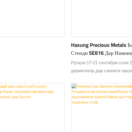
Hasung Precious Metals 
Стенди 5E816 Дар Намои
Заргарӣ Дар Ҳонконг 2025
Рӯзҳои 17-21 сентябри соли 
деринтизор дар саноати ҷаҳон
Намоишгоҳи байналмилалии 
Ҳонконг бори дигар оғоз меёб
корхонаи пешбари соҳаи ист
таҷҳизоти металлҳои қиматб
Hasung Precious Metal Equipm
Co., Ltd дар намоишгоҳ техно
инноватсионӣ ва маҳсулоти 