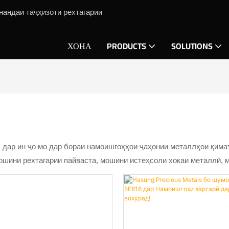
нандаи таҷҳизоти рехтагарии
ХОНА
PRODUCTS
SOLUTIONS
 дар ин ҷо мо дар бораи намоишгоҳҳои ҷаҳонии металлҳои қим
ошини рехтагарии пайваста, мошини истеҳсоли хокаи металлӣ, 