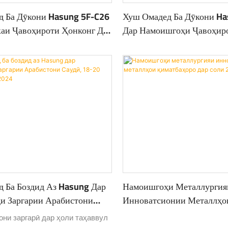
 Ба Дӯкони Hasung 5F-C26
Хуш Омадед Ба Дӯкони Ha
аи Ҷавоҳироти Ҳонконг Дар
Дар Намоишгоҳи Ҷавоҳир
Дар Моҳи Марти 1
 Ба Боздид Аз Hasung Дар
Намоишгоҳи Металлургия
и Заргарии Арабистони
Инноватсионии Металлҳо
20 Декабри Соли 2024
Қиматбаҳоро Дар Соли 2
они заргарӣ дар ҳоли таҳаввул
Кунед!