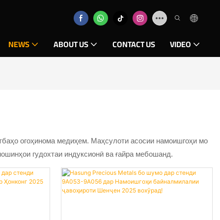
NEWS
ABOUT US
CONTACT US
VIDEO
атбаҳо огоҳинома медиҳем. Маҳсулоти асосии намоишгоҳи мо
мошинҳои гудохтаи индуксионӣ ва ғайра мебошанд.