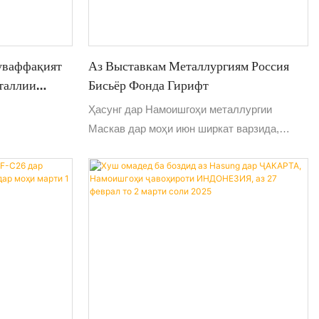
д: 5E816. Мо
омӯзед!
ва ҳамкорони
ишвар даъват
уваффақият
Аз Выставкам Металлургиям Россия
одилаи афкор
таллии
Бисьёр Фонда Гирифт
рак ҷӯянд!
уштариёни
Ҳасунг дар Намоишгоҳи металлургии
Онҳо
Маскав дар моҳи июн ширкат варзида,
таҷрибаи зиёд ва муштариёне пайдо кард,
ки дар саноати металлҳои қиматбаҳо кор
мекунанд.