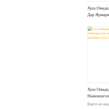
Хуш Омадед
Дар Ярмарк
Моҳи Март
Хуш Омадед
Намоишгоҳ
Саудӣ, 18-
Вақте ки ҷаҳ