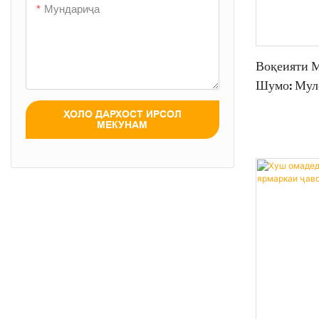
Мундариҷа
Воқеияти 
Шумо: Муло
Таҷрибаи 
ҲОЛО ДАРХОСТ ИРСОЛ
Ҳонконг Да
МЕКУНАМ