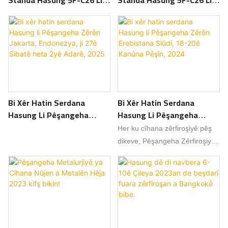
Pêşangeha Zêrên Hong
Pêşangeha Zêrên Hong
Kongê Di Meha Adarê De.
Kongê Di 1ê Adarê De.
Bi Xêr Hatin Serdana
Bi Xêr Hatin Serdana
Hasung Li Pêşangeha
Hasung Li Pêşangeha
Zêrên Jakarta, Endonezya,
Zêrên Erebistana Siûdî, 18-
Her ku cîhana zêrfiroşiyê pêş
Ji 27ê Sibatê Heta 2yê
20ê Kanûna Pêşîn, 2024
dikeve, Pêşangeha Zêrfiroşiyê
Adarê, 2025
ya Erebistana Siûdî wekî
bûyera sereke derdikeve pêş
ku hunera destan, sêwiran û
nûjeniya herî baş nîşan dide.
Pêşangeha îsal, ku ji bo 18-20ê
Kanûna Pêşîn a 2024an hatiye