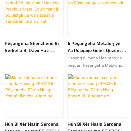
hevkarên pîşesaziyê ji hundur û
vedixwîne ku hûn beşdarî
derveyî welat vexwendin ku
Pêşangeha Zêrênan a
werin û ramanan biguherînin û
Navneteweyî ya Shenzhenê ya
li pêşkeftina hevpar bigerin!
2025an (11-15ê Îlonê) bibin,
beşdarî çalakiya mezin a
Pêşangeha Shenzhenê Bi
Ji Pêşangeha Metalurjiyê
pîşesaziyê bibin û trendên nû di
Serkeftî Bi Dawî Hat:
Ya Rûsyayê Gelek Qezenc
teknolojiya metalên hêja de
Hasung Precious Metal
Kir
bikolin!
Hasung di meha Hezîranê de
Equipment Ji Bo Piştgiriya
beşdarî Pêşangeha Metalurjiyê
Wan Spasiya Xerîdarên
ya Moskowê bû û gelek ezmûn
Cîhanî Dike!
û xerîdarên ku di pîşesaziya
metalên hêja de dixebitin bi
dest xist.
Hûn Bi Xêr Hatin Serdana
Hûn Bi Xêr Hatin Serdana
Standa Hasung 5F-C26 Li
Standa Hasung 5F-C26 Li