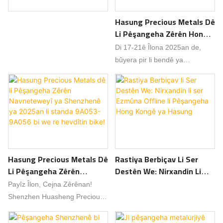
Hasung Precious Metals Dê
Li Pêşangeha Zêrên Hong
Kongê Ya 2025an Li Standa
Di 17-21ê Îlona 2025an de,
5E816 Bi We Re Hevdîtin
bûyera pir li bendê ya
Bike!
pîşesaziya zêrîngeriyê ya
cîhanî, Pêşangeha Zêrên
Navneteweyî ya Hong Kongê,
dê careke din dest pê bike!
Wekî pargîdaniyek pêşeng di
warê çêkirina alavên metalên
hêja de, Shenzhen Hasung
Hasung Precious Metals Dê
Rastiya Berbiçav Li Ser
Precious Metal Equipment
Li Pêşangeha Zêrên
Destên We: Nirxandin Li
Technology Co., Ltd. dê
Navneteweyî Ya
Ser Ezmûna Offline Li
teknolojiya nûjen û hilberên
Payîz Îlon, Cejna Zêrênan!
Shenzhenê Ya 2025an Li
Pêşangeha Hong Kongê Ya
pêşkeftî li pêşangehê, hejmara
Shenzhen Huasheng Precious
Standa 9A053-9A056 Bi We
Hasung
standê: 5E816, nîşan bide. Em
Metal Equipment Technology
Re Hevdîtin Bike!
bi dilgermî xerîdar, hevkar û
Co., Ltd. bi dilgermî we