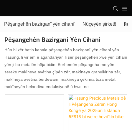
Pêşangehên bazirganî yên cîhanî
Nûçeyên şîrketê
Nûç
Pêşangehên Bazirganî Yên Cîhanî
Hûn bi xêr hatin kanala pêşangehên bazirganî yên cîhanî yên
Hasung, li vir em ê agahdariyan li ser pêşangehên xwe yên cîhanî
yên ji bo metalên hêja bidin. Berhemên pêşangeha me yên
sereke makîneya avêtina çîpên zêr, makîneya granulkirina zêr,
makîneya avêtina berdewam, makîneya çêkirina toza metal,
makîneyên helandina enduksiyonê û hwd. ne.