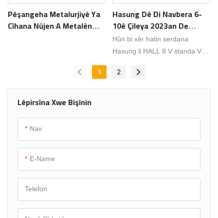
plankirin, soz dide ku bibe
Pêşangeha Metalurjiyê Ya
Hasung Dê Di Navbera 6-
kombûnek bêhempa ya
Cîhana Nûjen A Metalên
10ê Çileya 2023an De
rêberên pîşesaziyê,
Hêja 2023 Kifş Bikin!
Beşdarî Fuara Zêrfiroşan A
hunermend û dilxwazên
Hûn bi xêr hatin serdana
Bangkokê Bibe.
zêrfiroşiyê ji çar aliyên cîhanê.
Hasung li HALL 8 V standa V42
Em kêfxweş in ku radigihînin ku
li pêşangeha zêrfiroşan a
1
2
Hasung dê beşdarî vê bûyera
Bangkokê di navbera 6-10ê
bi prestîj bibe û em bi germî we
Çileya 2023an de.
Lêpirsîna Xwe Bişînin
vedixwînin ku hûn serdana
standa me bikin.
Nav
E-Name
Telefon