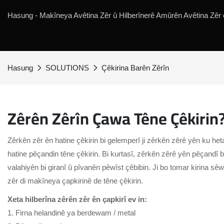
Hasung - Makîneya Avêtina Zêr û Hilberînerê Amûrên Avêtina Zêr ên
Hasung
SOLUTIONS
Çêkirina Barên Zêrîn
Zêrên Zêrîn Çawa Têne Çêkirin
Zêrkên zêr ên hatine çêkirin bi gelemperî ji zêrkên zêrê yên ku he
hatine pêçandin têne çêkirin. Bi kurtasî, zêrkên zêrê yên pêçandî bi
valahiyên bi giranî û pîvanên pêwîst çêbibin. Ji bo tomar kirina sê
zêr di makîneya çapkirinê de têne çêkirin.
Xeta hilberîna zêrên zêr ên çapkirî ev in:
1. Firna helandinê ya berdewam / metal