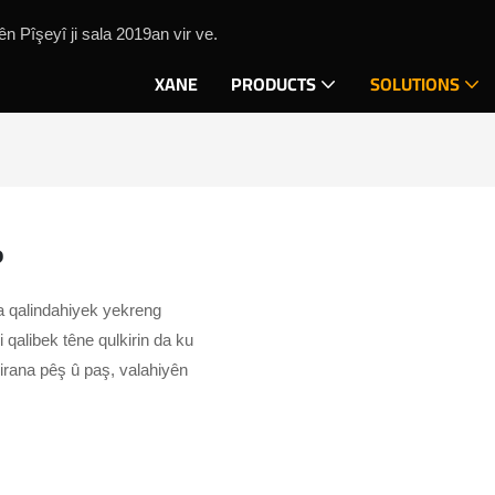
 Pîşeyî ji sala 2019an vir ve.
XANE
PRODUCTS
SOLUTIONS
?
ta qalindahiyek yekreng
 qalibek têne qulkirin da ku
wirana pêş û paş, valahiyên