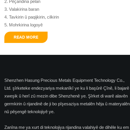
2. Pêçandina pelan
3. Valakirina baran
4. Tavkirin û paqijkirin, cilkirin
5. Mohrkirina logoyê
READ MORE
Shenzhen Hasung Precious Metals Equipment Technology Co.,
Ltd. şîrketeke endezyariya mekanîkî ye ku li başûrê Çînê, li bajarê
xweşik û herî zû mezin dibe Shenzhenê ye. Şîrket di warê alavên
germkirin û rijandinê de ji bo pîşesaziya metalên hêja û materyalên
nû pêşengê teknolojiyê ye.
Zanîna me ya xurt di teknolojiya rijandina valahiyê de dihêle ku em