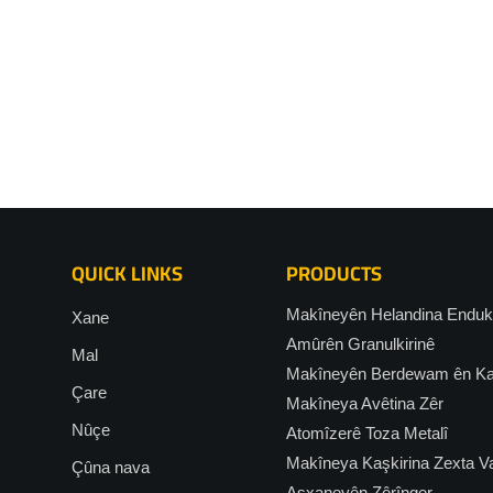
QUICK LINKS
PRODUCTS
Makîneyên Helandina Enduk
Xane
Amûrên Granulkirinê
Mal
Makîneyên Berdewam ên Kav
Çare
Makîneya Avêtina Zêr
Nûçe
Atomîzerê Toza Metalî
Makîneya Kaşkirina Zexta V
Çûna nava
Aşxaneyên Zêrînger