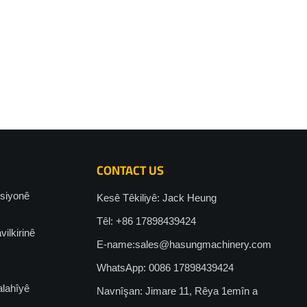
CONTACT US
siyonê
Kesê Têkiliyê: Jack Heung
Têl: +86 17898439424
ilkirinê
E-name:
sales@hasungmachinery.com
WhatsApp: 0086 17898439424
alahîyê
Navnîşan: Jimare 11, Rêya 1emîn a