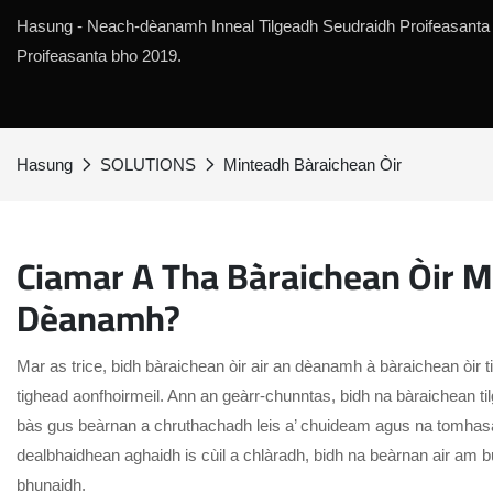
Hasung - Neach-dèanamh Inneal Tilgeadh Seudraidh Proifeasanta
Proifeasanta bho 2019.
Hasung
SOLUTIONS
Minteadh Bàraichean Òir
Ciamar A Tha Bàraichean Òir M
Dèanamh?
Mar as trice, bidh bàraichean òir air an dèanamh à bàraichean òir ti
tighead aonfhoirmeil. Ann an geàrr-chunntas, bidh na bàraichean tilgt
bàs gus beàrnan a chruthachadh leis a’ chuideam agus na tomhasa
dealbhaidhean aghaidh is cùil a chlàradh, bidh na beàrnan air am
bhunaidh.