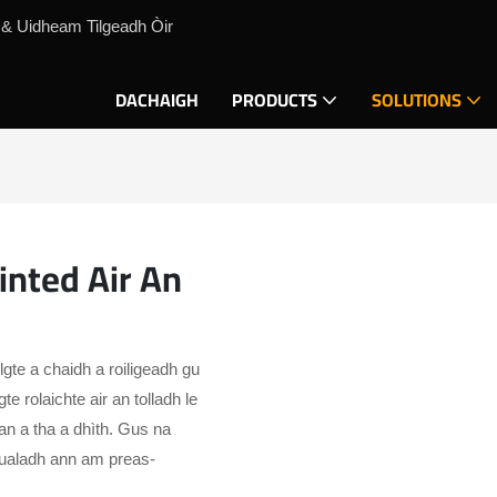
 & Uidheam Tilgeadh Òir
DACHAIGH
PRODUCTS
SOLUTIONS
inted Air An
lgte a chaidh a roiligeadh gu
e rolaichte air an tolladh le
n a tha a dhìth. Gus na
 bualadh ann am preas-