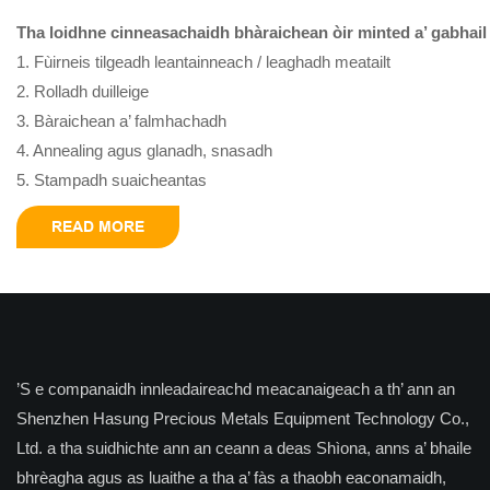
Tha loidhne cinneasachaidh bhàraichean òir minted a’ gabhail
1. Fùirneis tilgeadh leantainneach / leaghadh meatailt
2. Rolladh duilleige
3. Bàraichean a’ falmhachadh
4. Annealing agus glanadh, snasadh
5. Stampadh suaicheantas
READ MORE
’S e companaidh innleadaireachd meacanaigeach a th’ ann an
Shenzhen Hasung Precious Metals Equipment Technology Co.,
Ltd. a tha suidhichte ann an ceann a deas Shìona, anns a’ bhaile
bhrèagha agus as luaithe a tha a’ fàs a thaobh eaconamaidh,