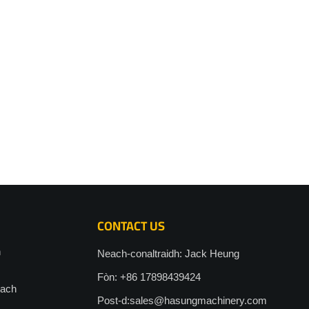
CONTACT US
h
Neach-conaltraidh: Jack Heung
Fòn: +86 17898439424
each
Post-d:
sales@hasungmachinery.com