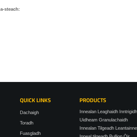
 a-steach:
QUICK LINKS
PRODUCTS
Innealan Leaghaidh Inntrigid
Dachaigh
Uidheam Granulachaidh
Toradh
Innealan Tilgeadh Leantainn
Fuasgladh
Inneal tilgeadh Bullion Òir