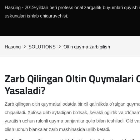
Hasung - 2019-yildan beri professional zargarlik buyumlari quyish 
uskunalari ishlab chiqaruvchisi.
Hasung
SOLUTIONS
Oltin quyma zarb qilish
Zarb Qilingan Oltin Quymalari
Yasaladi?
Zarb qilingan oltin quymalari odatda bir xil qalinlikda o'ralgan quym
chiqariladi. Xulosa qilib aytadigan bo'lsak, kerakli og'irlik va o'lcha
yaratish uchun rulonli quyma panjaralar qolip bilan teshiladi. Old v
olish uchun blankalar zarb mashinasida urilib ketadi.