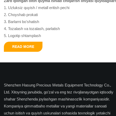
Zarb qilingan oltin quyma ishlab chiqarish liniyasi quyidagilarn
1. Uzluksiz quyish / metall eritish pechi
2. Choyshab prokati
3. Barlarni bo'shatish
4. Tozalash va tozalash, parlatish
5. Logotip shtamplash
READ MORE
Shenzhen Hasung Precious Metals Equipment Technology Co.,
Ltd. Xitoyning janubida, go'zal va eng tez rivojlanayotgan iqtisodiy
shahar Shenzhenda joylashgan mashinasozlik kompaniyasidir.
Kompaniya qimmatbaho metallar va yangi materiallar sanoati
uchun isitish va quyish uskunalari sohasida texnologik yetakchi