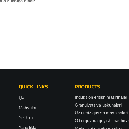
i o'z ichiga oladi:
QUICK LINKS
PRODUCTS
Induksion eritish mashinalari
Uy
Granulyatsiya uskunalari
Mahsulot
Uzluksiz quyish mashinalari
Yechim
Oltin quyma quyish mashina
Yangiliklar
Metall kukuni atomizatori