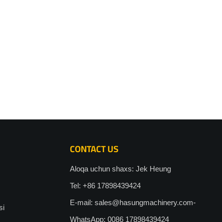
CONTACT US
Aloqa uchun shaxs: Jek Heung
Tel: +86 17898439424
E-mail:
sales@hasungmachinery.com-
si
WhatsApp: 0086 17898439424