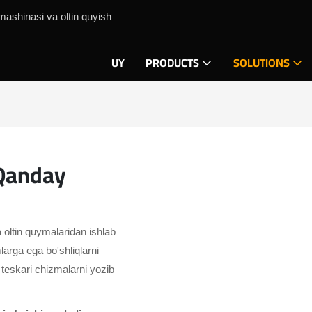
mashinasi va oltin quyish
UY
PRODUCTS
SOLUTIONS
 Qanday
a oltin quymalaridan ishlab
mlarga ega bo'shliqlarni
a teskari chizmalarni yozib