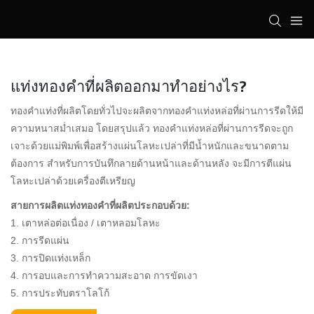
แท่งทองคำที่ผลิตออกมาทำอย่างไร?
ทองคำแท่งที่ผลิตโดยทั่วไปจะผลิตจากทองคำแท่งหล่อที่ผ่านการรีดให้มี
ความหนาสม่ำเสมอ โดยสรุปแล้ว ทองคำแท่งหล่อที่ผ่านการรีดจะถูก
เจาะด้วยแม่พิมพ์เพื่อสร้างแผ่นโลหะเปล่าที่มีน้ำหนักและขนาดตาม
ต้องการ สำหรับการบันทึกลายด้านหน้าและด้านหลัง จะมีการตีแผ่น
โลหะเปล่าด้วยเครื่องตีเหรียญ
สายการผลิตแท่งทองคำที่ผลิตประกอบด้วย:
1. เตาหล่อต่อเนื่อง / เตาหลอมโลหะ
2. การรีดแผ่น
3. การปิดแท่งเหล็ก
4. การอบและการทำความสะอาด การขัดเงา
5. การประทับตราโลโก้