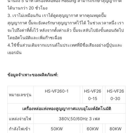
นานถึง 5 นาที เครื่องหล่อทอง Hasung สามารถรักษาสุญญากาศ
ได้นานกว่า 20 ชั่วโมง
3. เราไม่เหมือนกัน เราได้ดูดสุญญากาศ หากคุณหยุดปั๊ม
สุญญากาศ ปั๊มจะยังคงรักษาสุญญากาศไว้ได้ ในช่วงเวลาหนึ่ง เรา
จะไปถึงค่าที่ตั้งไว้ หลังจากตั้งค่าแล้ว ปั๊มจะสลับไปยังขั้นตอนถัดไป
โดยอัตโนมัติและเพิ่มก๊าซเฉื่อย
4.ใช้ชิ้นส่วนเดิมจากแบรนด์ในประเทศที่มีชื่อเสียงอย่างญี่ปุ่นและ
เยอรมัน
ข้อมูลจำเพาะของผลิตภัณฑ์:
HS-VF260-1
HS-VF26
HS-VF26
หมายเลขรุ่น
0-15
0-30
เครื่องหล่อแท่งทองสูญญากาศแบบอุโมงค์อัตโนมัติ
แหล่งจ่ายไฟ
380V,50/60Hz 3 เฟส
กำลังไฟเข้า
50KW
60KW
80KW