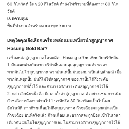
60 กิโลวัตต์ อื่นๆ 20 กิโลวัตต์ กำลังไฟฟ้ารวมที่ต้องการ: 80 กิโล
วัตต์
เขตควบคุม:
พื้นที่ทำงานสำหรับเตาเผาทุกประเภท
เหตุใดคุณจึงเลือกเครื่องหล่อแบบเหนี่ยวนำสูญญากาศ
Hasung Gold Bar?
เครื่องหล่อสูญญากาศโลหะมีค่า Hasung เปรียบเทียบกับบริษัทอื่น
1. มันแตกต่างกันมาก บริษัทอื่นควบคุมสูญญากาศด้วยเวลา
พวกมันไม่ใช่สุญญากาศ พวกมันแค่ปั๊มมันออกมาเป็นสัญลักษณ์ เมื่อ
พวกมันหยุดปั๊ม มันก็ไม่ใช่สุญญากาศ ของเราปั๊มได้ถึงระดับ
สุญญากาศที่ตั้งไว้ และสามารถรักษาระดับสุญญากาศไว้ได้
2. กล่าวอีกนัยหนึ่งคือ มีเวลาตั้งค่าสุญญากาศ ตัวอย่างเช่น การเติม
ก๊าซเฉื่อยหลังจากผ่านไป 1 นาทีหรือ 30 วินาทีจะเป็นไปโดย
อัตโนมัติ หากก๊าซเฉื่อยไม่ถึงสุญญากาศ ก๊าซเฉื่อยจะถูกแปลงเป็น
ก๊าซเฉื่อย อันที่จริงแล้ว ก๊าซเฉื่อยและอากาศจะถูกป้อนเข้าในเวลา
เดียวกัน มันไม่ใช่สุญญากาศเลย ไม่สามารถรักษาสุญญากาศไว้ได้